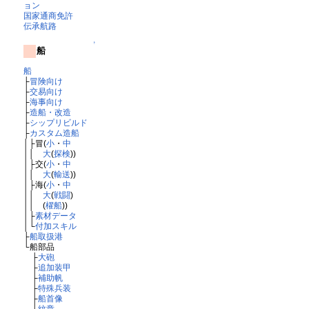
ョン
国家通商免許
伝承航路
↑
船
船
├
冒険向け
├
交易向け
├
海事向け
├
造船・改造
├
シップリビルド
├
カスタム造船
│├冒(
小
・
中
││
大
(
探検
))
│├交(
小
・
中
││
大
(
輸送
))
│├海(
小
・
中
││
大
(
戦闘
)
││ (
櫂船
))
│├
素材データ
│└
付加スキル
├
船取扱港
└船部品
├
大砲
├
追加装甲
├
補助帆
├
特殊兵装
├
船首像
└
紋章