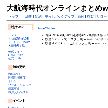
大航海時代オンラインまとめwiki
[
トップ
] [
編集
|
凍結
|
差分
|
バックアップ
|
添付
|
複製
|
リロー
総括Wiki
Town/Naples
リンク
冒険LV14 釣り師で発見時42+21経験獲得 --
2
├
大航海時代DB
投資５００ｋでパスタ出現 --
2010-10-17 (日) 21
├
DOLNPCMAP*
投資４００kヘーゼルナッツ出現 --
2010-11-17
└
連絡掲示板
公式サイト
GAMECITY
公式Twitter
↑
随時更新
海域変動
開拓港開拓度
トレンド
ワールドクロック
産業革命
希少交易品情報
↑
イベント
Liveイベント