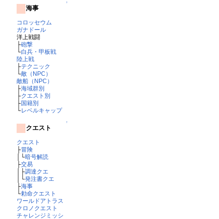
↑
海事
コロッセウム
ガナドール
洋上戦闘
├
砲撃
└
白兵・甲板戦
陸上戦
├
テクニック
└
敵（NPC）
敵船（NPC）
├
海域群別
├
クエスト別
├
国籍別
└
レベルキャップ
↑
クエスト
クエスト
├
冒険
│└
暗号解読
├
交易
│├
調達クエ
│└
発注書クエ
├
海事
└
勅命クエスト
ワールドアトラス
クロノクエスト
チャレンジミッシ