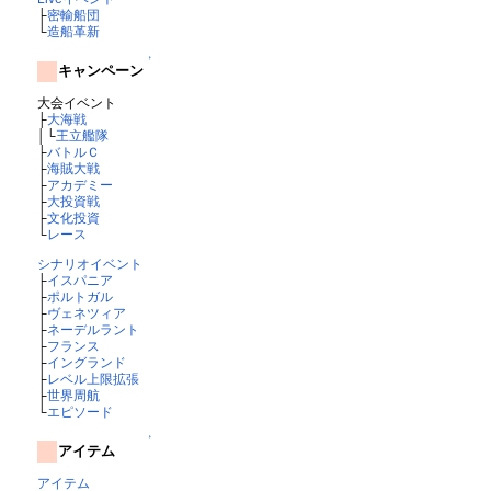
├
密輸船団
└
造船革新
↑
キャンペーン
大会イベント
├
大海戦
│└
王立艦隊
├
バトルＣ
├
海賊大戦
├
アカデミー
├
大投資戦
├
文化投資
└
レース
シナリオイベント
├
イスパニア
├
ポルトガル
├
ヴェネツィア
├
ネーデルラント
├
フランス
├
イングランド
├
レベル上限拡張
├
世界周航
└
エピソード
↑
アイテム
アイテム