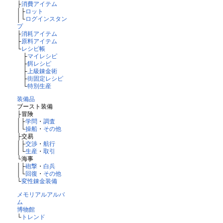
├
消費アイテム
│├
ロット
│└
ログインスタン
プ
├
消耗アイテム
├
原料アイテム
└
レシピ帳
├
マイレシピ
├
餌レシピ
├
上級錬金術
├
街固定レシピ
└
特別生産
装備品
ブースト装備
├冒険
│├
学問
・
調査
│└
操船
・
その他
├交易
│├
交渉
・
航行
│└
生産
・
取引
└海事
│├
砲撃
・
白兵
│└
回復
・
その他
└
変性錬金装備
メモリアルアルバ
ム
博物館
└
トレンド