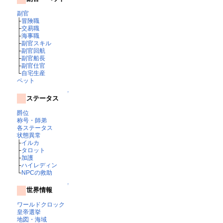
副官
├
冒険職
├
交易職
├
海事職
├
副官スキル
├
副官回航
├
副官船長
├
副官仕官
└
自宅生産
ペット
↑
ステータス
爵位
称号・師弟
各ステータス
状態異常
├
イルカ
├
タロット
├
加護
├
ハイレディン
└
NPCの救助
↑
世界情報
ワールドクロック
皇帝選挙
地図・海域