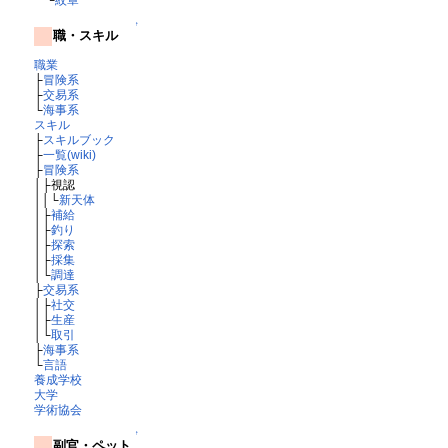
↑
職・スキル
職業
├
冒険系
├
交易系
└
海事系
スキル
├
スキルブック
├
一覧(wiki)
├
冒険系
│├視認
││└
新天体
│├
補給
│├
釣り
│├
探索
│├
採集
│└
調達
├
交易系
│├
社交
│├
生産
│└
取引
├
海事系
└
言語
養成学校
大学
学術協会
↑
副官・ペット