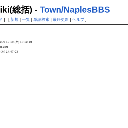
(総括) -
Town/NaplesBBS
ド
] [
新規
|
一覧
|
単語検索
|
最終更新
|
ヘルプ
]
009-12-19 (土) 18:10:10
:52:05
 (水) 14:47:03