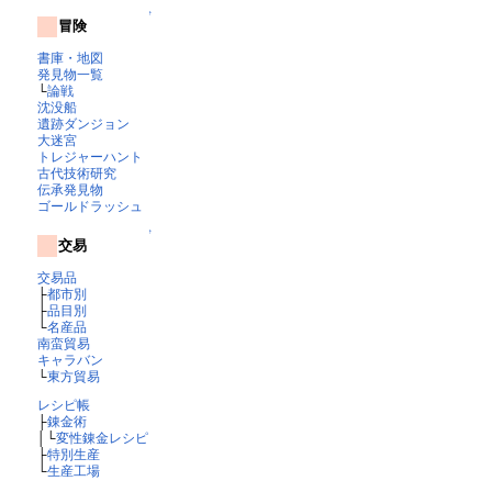
↑
冒険
書庫・地図
発見物一覧
└
論戦
沈没船
遺跡ダンジョン
大迷宮
トレジャーハント
古代技術研究
伝承発見物
ゴールドラッシュ
↑
交易
交易品
├
都市別
├
品目別
└
名産品
南蛮貿易
キャラバン
└
東方貿易
レシピ帳
├
錬金術
│└
変性錬金レシピ
├
特別生産
└
生産工場