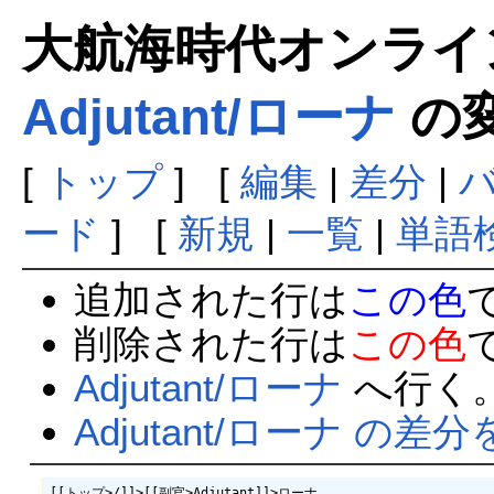
大航海時代オンラインま
Adjutant/ローナ
の
[
トップ
] [
編集
|
差分
|
ード
] [
新規
|
一覧
|
単語
追加された行は
この色
削除された行は
この色
Adjutant/ローナ
へ行く
Adjutant/ローナ の差
[[トップ>/]]>[[副官>Adjutant]]>ローナ
