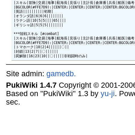
|スキル|冒険|交易|海事|航海長|見張り|主計長|倉庫番|兵長|船医|備考|
|BGCOLOR(#FFE7D9):|CENTER:|CENTER:|CENTER:|CENTER:BGCOLOR
|英語||||||||||初期|

|オランダ語|6|6|6||||||||

|ラテン語|10|5|5||||65||||

|ギリシャ語|5|5|5||||||||

***陸戦スキル [#combat]

|スキル|冒険|交易|海事|航海長|見張り|主計長|倉庫番|兵長|船医|備考|
|BGCOLOR(#FFE7D9):|CENTER:|CENTER:|CENTER:|CENTER:BGCOLOR
|トマホーク|10|2|4||||||〇||

|封鎖|13|2|7||〇||||||

Site admin:
gamedb.
PukiWiki 1.4.7
Copyright © 2001-20
Based on "PukiWiki" 1.3 by
yu-ji
. Pow
sec.