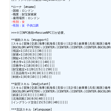
*ローナ [#name]

-国籍：ロンドン

-職業：財宝探索家

-性別：女
-性別：女 子供口調
>>>※[[NPC救助>RescueNPC]]が必要。

**補助スキル [#support]

|スキル|冒険|交易|海事|航海長|見張り|主計長|倉庫番|兵長|船医|備考|
|BGCOLOR(#FFE7D9):|CENTER:|CENTER:|CENTER:|CENTER:BGCOLOR
|視認+1|15|1|1||36||||||

|探索+1|10|0|3||30||||||

|開錠+1|35|5|5||70||||||

|考古学+1|15|0|0||||40||||

|宗教学+1|18|0|0||||45||||

|財宝鑑定+1|20|2|5||||50||||

|工芸品取引+1|8|18|1|||35|||||

|剣術+1|8|0|10|||||45|||

**副官スキル [#adjutant]

|スキル|冒険|交易|海事|航海長|見張り|主計長|倉庫番|兵長|船医|備考|
|BGCOLOR(#FFE7D9):|CENTER:|CENTER:|CENTER:|CENTER:BGCOLOR
|娯楽|2|3|3||||||40||

|北海回航|16|6|6|40|||||||

|イングランド交信|15|5|10||40||||||

***言語スキル [#language]
