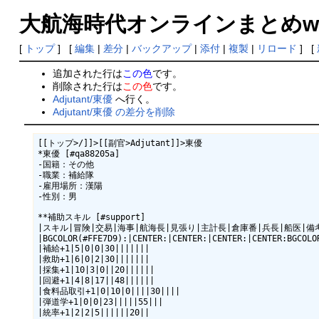
大航海時代オンラインまとめwiki
[
トップ
] [
編集
|
差分
|
バックアップ
|
添付
|
複製
|
リロード
] [
追加された行は
この色
です。
削除された行は
この色
です。
Adjutant/東優
へ行く。
Adjutant/東優 の差分を削除
[[トップ>/]]>[[副官>Adjutant]]>東優

*東優 [#qa88205a]

-国籍：その他

-職業：補給隊

-雇用場所：漢陽

-性別：男

**補助スキル [#support]

|スキル|冒険|交易|海事|航海長|見張り|主計長|倉庫番|兵長|船医|備考|
|BGCOLOR(#FFE7D9):|CENTER:|CENTER:|CENTER:|CENTER:BGCOLO
|補給+1|5|0|0|30|||||||

|救助+1|6|0|2|30|||||||

|採集+1|10|3|0||20||||||

|回避+1|4|8|17||48||||||

|食料品取引+1|0|10|0||||30||||

|弾道学+1|0|0|23|||||55|||

|統率+1|2|2|5||||||20||
