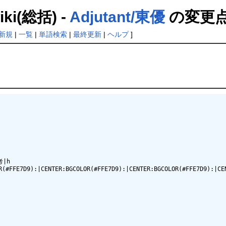
(総括) -
Adjutant/東優
の変更
新規
|
一覧
|
単語検索
|
最終更新
|
ヘルプ
]
h

R(#FFE7D9):|CENTER:BGCOLOR(#FFE7D9):|CENTER:BGCOLOR(#FFE7D9):|CEN