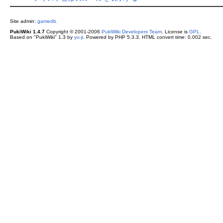
Site admin:
gamedb.
PukiWiki 1.4.7
Copyright © 2001-2006
PukiWiki Developers Team
. License is
GPL
.
Based on "PukiWiki" 1.3 by
yu-ji
. Powered by PHP 5.3.3. HTML convert time: 0.002 sec.