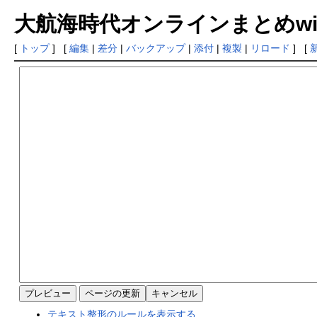
大航海時代オンラインまとめwiki
[
トップ
] [
編集
|
差分
|
バックアップ
|
添付
|
複製
|
リロード
] [
テキスト整形のルールを表示する