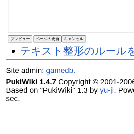
テキスト整形のルール
Site admin:
gamedb.
PukiWiki 1.4.7
Copyright © 2001-20
Based on "PukiWiki" 1.3 by
yu-ji
. Pow
sec.