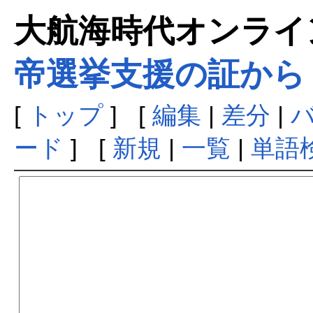
大航海時代オンラインま
帝選挙支援の証から
[
トップ
] [
編集
|
差分
|
ード
] [
新規
|
一覧
|
単語