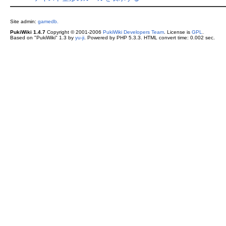
Site admin:
gamedb.
PukiWiki 1.4.7
Copyright © 2001-2006
PukiWiki Developers Team
. License is
GPL
.
Based on "PukiWiki" 1.3 by
yu-ji
. Powered by PHP 5.3.3. HTML convert time: 0.002 sec.