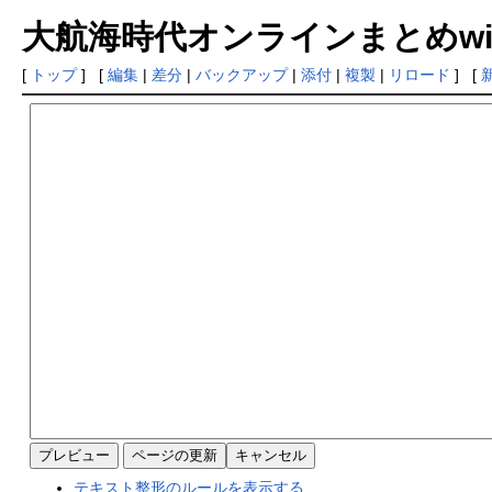
大航海時代オンラインまとめwiki
[
トップ
] [
編集
|
差分
|
バックアップ
|
添付
|
複製
|
リロード
] [
テキスト整形のルールを表示する