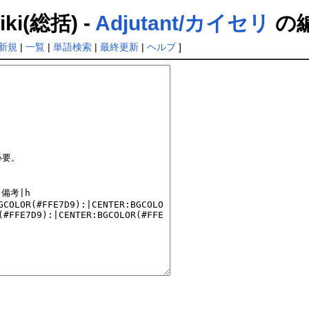
(総括) -
Adjutant/カイセリ
の
新規
|
一覧
|
単語検索
|
最終更新
|
ヘルプ
]