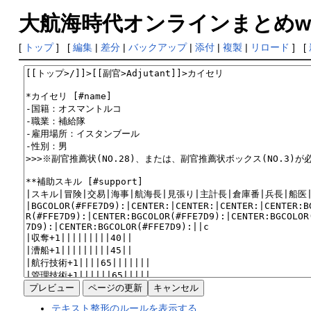
大航海時代オンラインまとめwiki
[
トップ
] [
編集
|
差分
|
バックアップ
|
添付
|
複製
|
リロード
] [
テキスト整形のルールを表示する