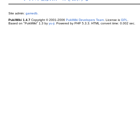
Site admin:
gamedb.
PukiWiki 1.4.7
Copyright © 2001-2006
PukiWiki Developers Team
. License is
GPL
.
Based on "PukiWiki" 1.3 by
yu-ji
. Powered by PHP 5.3.3. HTML convert time: 0.002 sec.