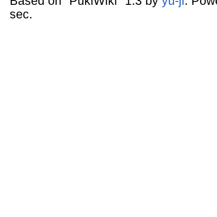
Based on "PukiWiki" 1.3 by
yu-ji
. Pow
sec.