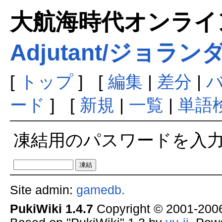
大航海時代オンラインま
Adjutant/ジョラン
[
トップ
] [
編集
|
差分
|
ード
] [
新規
|
一覧
|
単語
凍結用のパスワードを入
Site admin:
gamedb.
PukiWiki 1.4.7
Copyright © 2001-20