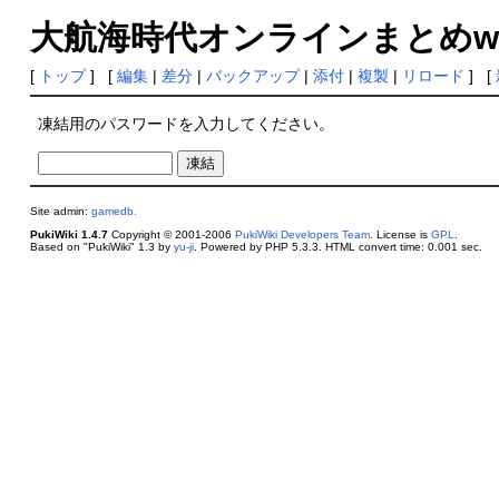
大航海時代オンラインまとめwiki
[
トップ
] [
編集
|
差分
|
バックアップ
|
添付
|
複製
|
リロード
] [
凍結用のパスワードを入力してください。
Site admin:
gamedb.
PukiWiki 1.4.7
Copyright © 2001-2006
PukiWiki Developers Team
. License is
GPL
.
Based on "PukiWiki" 1.3 by
yu-ji
. Powered by PHP 5.3.3. HTML convert time: 0.001 sec.