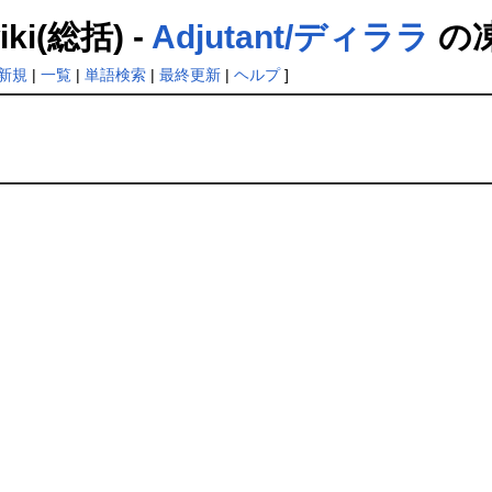
(総括) -
Adjutant/ディララ
の
新規
|
一覧
|
単語検索
|
最終更新
|
ヘルプ
]