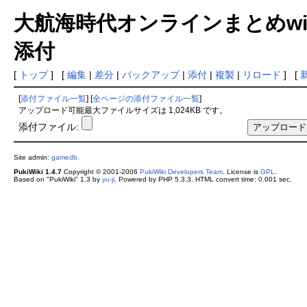
大航海時代オンラインまとめwiki
添付
[
トップ
] [
編集
|
差分
|
バックアップ
|
添付
|
複製
|
リロード
] [
[
添付ファイル一覧
] [
全ページの添付ファイル一覧
]
アップロード可能最大ファイルサイズは 1,024KB です。
添付ファイル:
Site admin:
gamedb.
PukiWiki 1.4.7
Copyright © 2001-2006
PukiWiki Developers Team
. License is
GPL
.
Based on "PukiWiki" 1.3 by
yu-ji
. Powered by PHP 5.3.3. HTML convert time: 0.001 sec.