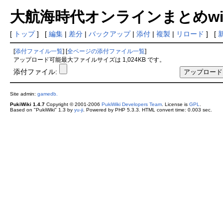
大航海時代オンラインまとめwiki
[
トップ
] [
編集
|
差分
|
バックアップ
|
添付
|
複製
|
リロード
] [
[
添付ファイル一覧
] [
全ページの添付ファイル一覧
]
アップロード可能最大ファイルサイズは 1,024KB です。
添付ファイル:
Site admin:
gamedb.
PukiWiki 1.4.7
Copyright © 2001-2006
PukiWiki Developers Team
. License is
GPL
.
Based on "PukiWiki" 1.3 by
yu-ji
. Powered by PHP 5.3.3. HTML convert time: 0.003 sec.