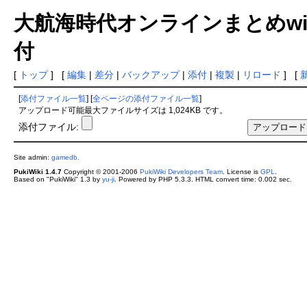
大航海時代オンラインまとめwiki
付
[
トップ
] [
編集
|
差分
|
バックアップ
|
添付
|
複製
|
リロード
] [
[
添付ファイル一覧
] [
全ページの添付ファイル一覧
]
アップロード可能最大ファイルサイズは 1,024KB です。
添付ファイル:
Site admin:
gamedb.
PukiWiki 1.4.7
Copyright © 2001-2006
PukiWiki Developers Team
. License is
GPL
.
Based on "PukiWiki" 1.3 by
yu-ji
. Powered by PHP 5.3.3. HTML convert time: 0.002 sec.