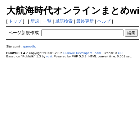
大航海時代オンラインまとめwiki
[
トップ
] [
新規
|
一覧
|
単語検索
|
最終更新
|
ヘルプ
]
ページ新規作成:
Site admin:
gamedb.
PukiWiki 1.4.7
Copyright © 2001-2006
PukiWiki Developers Team
. License is
GPL
.
Based on "PukiWiki" 1.3 by
yu-ji
. Powered by PHP 5.3.3. HTML convert time: 0.001 sec.