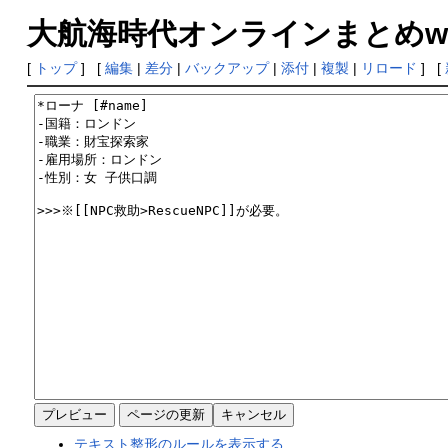
大航海時代オンラインまとめwiki
[
トップ
] [
編集
|
差分
|
バックアップ
|
添付
|
複製
|
リロード
] [
テキスト整形のルールを表示する