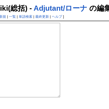
(総括) -
Adjutant/ローナ
の編
新規
|
一覧
|
単語検索
|
最終更新
|
ヘルプ
]