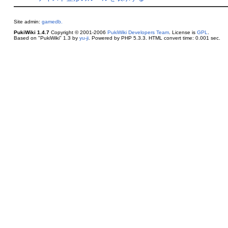
Site admin:
gamedb.
PukiWiki 1.4.7
Copyright © 2001-2006
PukiWiki Developers Team
. License is
GPL
.
Based on "PukiWiki" 1.3 by
yu-ji
. Powered by PHP 5.3.3. HTML convert time: 0.001 sec.