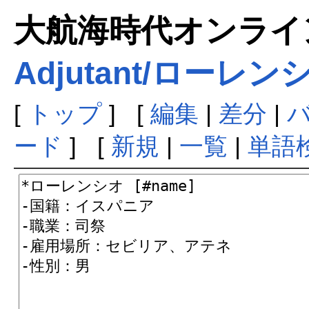
大航海時代オンラインま
Adjutant/ローレン
[
トップ
] [
編集
|
差分
|
ード
] [
新規
|
一覧
|
単語