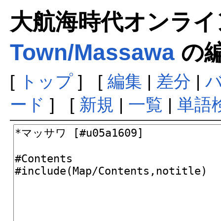
大航海時代オンラインま
Town/Massawa
の
[
トップ
] [
編集
|
差分
|
ード
] [
新規
|
一覧
|
単語