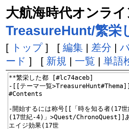
大航海時代オンラインま
TreasureHunt/繁
[
トップ
] [
編集
|
差分
|
ード
] [
新規
|
一覧
|
単語