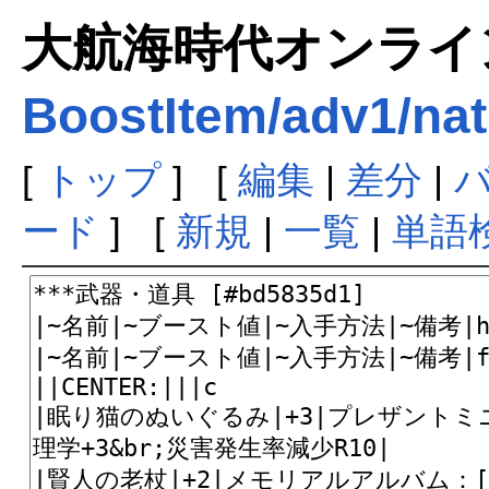
大航海時代オンラインま
BoostItem/adv1/nat
[
トップ
] [
編集
|
差分
|
ード
] [
新規
|
一覧
|
単語