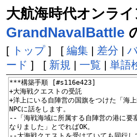
大航海時代オンラインま
GrandNavalBattle
[
トップ
] [
編集
|
差分
|
ード
] [
新規
|
一覧
|
単語