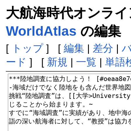
大航海時代オンラインま
WorldAtlas
の編集
[
トップ
] [
編集
|
差分
|
ード
] [
新規
|
一覧
|
単語