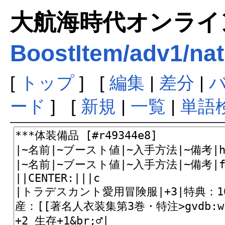
大航海時代オンラインま
BoostItem/adv1/nat
[
トップ
] [
編集
|
差分
|
ード
] [
新規
|
一覧
|
単語