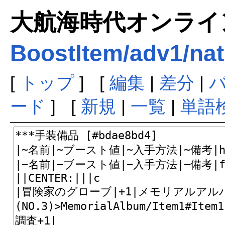
大航海時代オンラインま
BoostItem/adv1/nat
[
トップ
] [
編集
|
差分
|
ード
] [
新規
|
一覧
|
単語