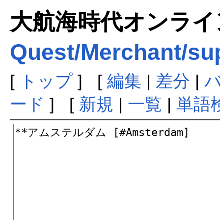
大航海時代オンラインま
Quest/Merchant/sup
[
トップ
] [
編集
|
差分
|
ード
] [
新規
|
一覧
|
単語