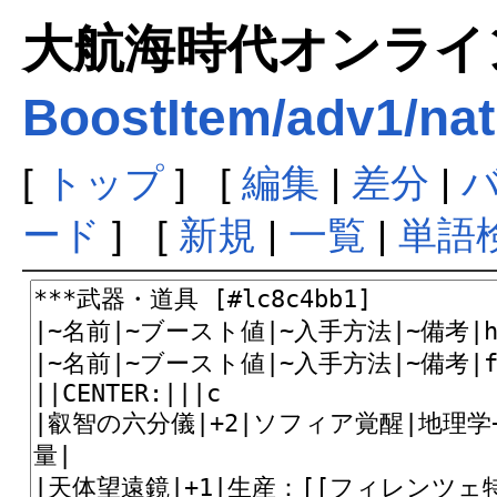
大航海時代オンラインま
BoostItem/adv1/nat
[
トップ
] [
編集
|
差分
|
ード
] [
新規
|
一覧
|
単語