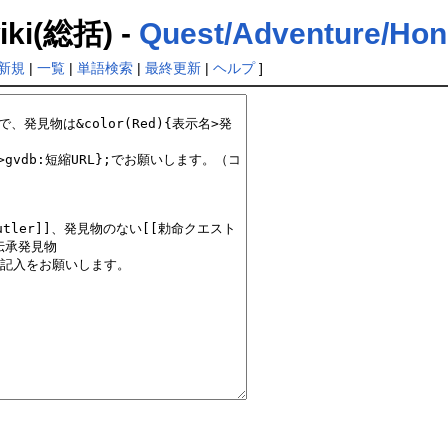
(総括) -
Quest/Adventure/Hon
新規
|
一覧
|
単語検索
|
最終更新
|
ヘルプ
]