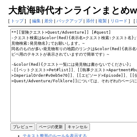
大航海時代オンラインまとめwiki
[
トップ
] [
編集
|
差分
|
バックアップ
|
添付
|
複製
|
リロード
] [
テキスト整形のルールを表示する