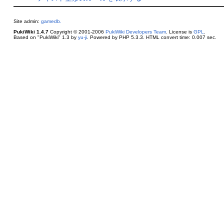
Site admin:
gamedb.
PukiWiki 1.4.7
Copyright © 2001-2006
PukiWiki Developers Team
. License is
GPL
.
Based on "PukiWiki" 1.3 by
yu-ji
. Powered by PHP 5.3.3. HTML convert time: 0.007 sec.