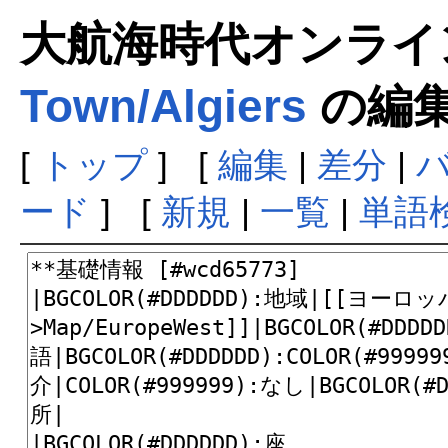
大航海時代オンラインま
Town/Algiers
の編
[
トップ
] [
編集
|
差分
|
ード
] [
新規
|
一覧
|
単語