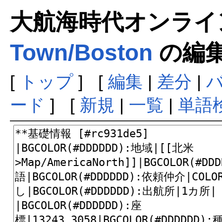
大航海時代オンラインま
Town/Boston
の編
[
トップ
] [
編集
|
差分
|
ード
] [
新規
|
一覧
|
単語