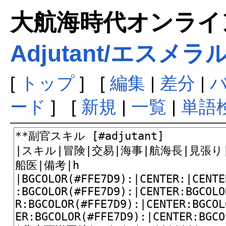
大航海時代オンラインま
Adjutant/エスメラ
[
トップ
] [
編集
|
差分
|
ード
] [
新規
|
一覧
|
単語