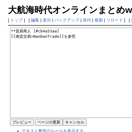
大航海時代オンラインまとめwiki
[
トップ
] [
編集
|
差分
|
バックアップ
|
添付
|
複製
|
リロード
] [
テキスト整形のルールを表示する