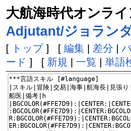
大航海時代オンラインま
Adjutant/ジョラン
[
トップ
] [
編集
|
差分
|
ード
] [
新規
|
一覧
|
単語