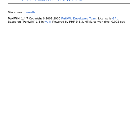
Site admin:
gamedb.
PukiWiki 1.4.7
Copyright © 2001-2006
PukiWiki Developers Team
. License is
GPL
.
Based on "PukiWiki" 1.3 by
yu-ji
. Powered by PHP 5.3.3. HTML convert time: 0.002 sec.