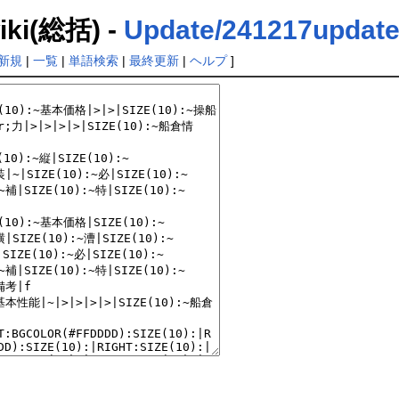
(総括) -
Update/241217updat
新規
|
一覧
|
単語検索
|
最終更新
|
ヘルプ
]