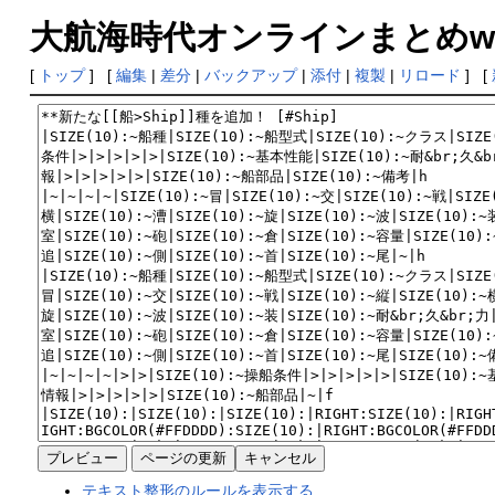
大航海時代オンラインまとめwiki
[
トップ
] [
編集
|
差分
|
バックアップ
|
添付
|
複製
|
リロード
] [
テキスト整形のルールを表示する