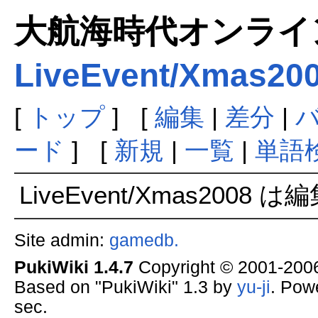
大航海時代オンラインま
LiveEvent/Xmas20
[
トップ
] [
編集
|
差分
|
ード
] [
新規
|
一覧
|
単語
LiveEvent/Xmas2008
Site admin:
gamedb.
PukiWiki 1.4.7
Copyright © 2001-20
Based on "PukiWiki" 1.3 by
yu-ji
. Pow
sec.