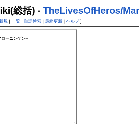
(総括) -
TheLivesOfHeros/Mar
新規
|
一覧
|
単語検索
|
最終更新
|
ヘルプ
]