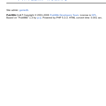
Site admin:
gamedb.
PukiWiki 1.4.7
Copyright © 2001-2006
PukiWiki Developers Team
. License is
GPL
.
Based on "PukiWiki" 1.3 by
yu-ji
. Powered by PHP 5.3.3. HTML convert time: 0.001 sec.