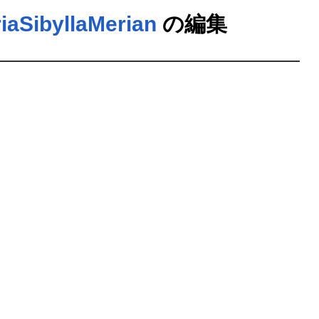
iaSibyllaMerian
の編集