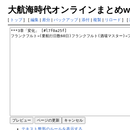
大航海時代オンラインまとめwiki
[
トップ
] [
編集
|
差分
|
バックアップ
|
添付
|
複製
|
リロード
] [
テキスト整形のルールを表示する