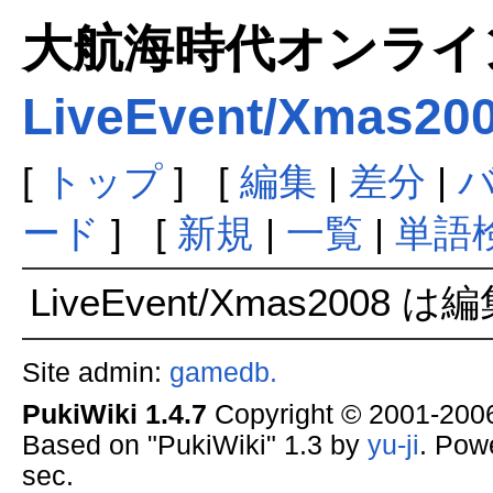
大航海時代オンラインま
LiveEvent/Xmas20
[
トップ
] [
編集
|
差分
|
ード
] [
新規
|
一覧
|
単語
LiveEvent/Xmas2008
Site admin:
gamedb.
PukiWiki 1.4.7
Copyright © 2001-20
Based on "PukiWiki" 1.3 by
yu-ji
. Pow
sec.