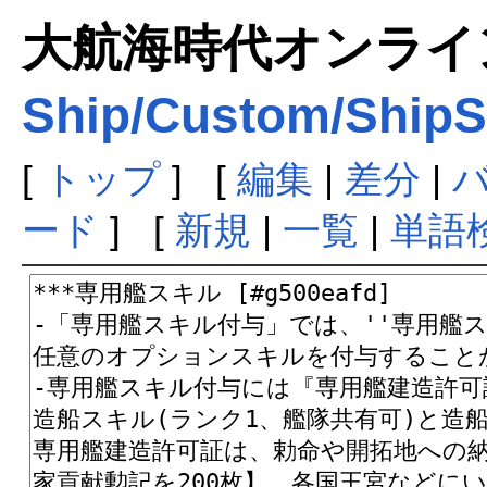
大航海時代オンラインま
Ship/Custom/ShipSk
[
トップ
] [
編集
|
差分
|
ード
] [
新規
|
一覧
|
単語