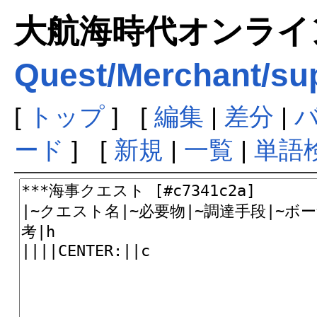
大航海時代オンラインま
Quest/Merchant/sup
[
トップ
] [
編集
|
差分
|
ード
] [
新規
|
一覧
|
単語