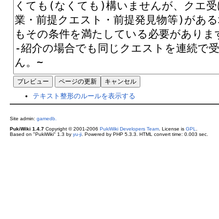
テキスト整形のルールを表示する
Site admin:
gamedb.
PukiWiki 1.4.7
Copyright © 2001-2006
PukiWiki Developers Team
. License is
GPL
.
Based on "PukiWiki" 1.3 by
yu-ji
. Powered by PHP 5.3.3. HTML convert time: 0.003 sec.