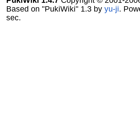
PukiWiki 1.4.7
Copyright © 2001-20
Based on "PukiWiki" 1.3 by
yu-ji
. Pow
sec.