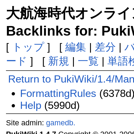
大航海時代オンラインま
Backlinks for: Puki
[
トップ
] [
編集
|
差分
|
ード
] [
新規
|
一覧
|
単語
Return to PukiWiki/1.4/Man
FormattingRules
(6378d
Help
(5990d)
Site admin:
gamedb.