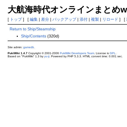
大航海時代オンラインまとめwiki(総括) 
[
トップ
] [
編集
|
差分
|
バックアップ
|
添付
|
複製
|
リロード
] [
Return to Ship/Steamship
Ship/Contents
(320d)
Site admin:
gamedb.
PukiWiki 1.4.7
Copyright © 2001-2006
PukiWiki Developers Team
. License is
GPL
.
Based on "PukiWiki" 1.3 by
yu-ji
. Powered by PHP 5.3.3. HTML convert time: 0.001 sec.