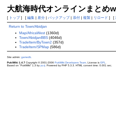
大航海時代オンラインまとめwiki(総括) 
[
トップ
] [
編集
|
差分
|
バックアップ
|
添付
|
複製
|
リロード
] [
Return to Town/Abidjan
Map/AfricaWest
(1360d)
Town/AbidjanBBS
(4046d)
TradeItem/ByTown2
(357d)
TradeItem/SPMap
(586d)
Site admin:
gamedb.
PukiWiki 1.4.7
Copyright © 2001-2006
PukiWiki Developers Team
. License is
GPL
.
Based on "PukiWiki" 1.3 by
yu-ji
. Powered by PHP 5.3.3. HTML convert time: 0.001 sec.