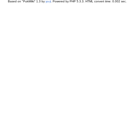
Based on "PukiWiki" 1.3 by
yu-ji
. Powered by PHP 5.3.3. HTML convert time: 0.002 sec.