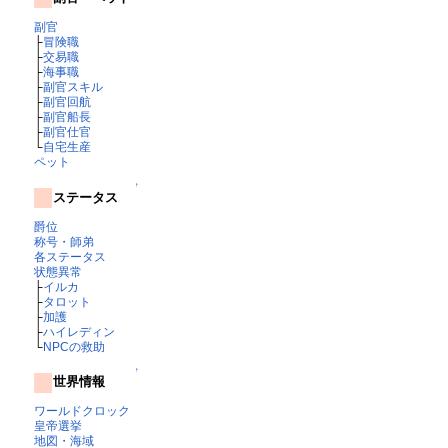
副官
├
冒険職
├
交易職
├
海事職
├
副官スキル
├
副官回航
├
副官船長
├
副官仕官
└
自宅生産
ペット
↑
ステータス
爵位
称号・師弟
各ステータス
状態異常
├
イルカ
├
タロット
├
加護
├
ハイレディン
└
NPCの救助
↑
世界情報
ワールドクロック
皇帝選挙
地図・海域