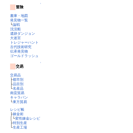
↑
冒険
書庫・地図
発見物一覧
└
論戦
沈没船
遺跡ダンジョン
大迷宮
トレジャーハント
古代技術研究
伝承発見物
ゴールドラッシュ
↑
交易
交易品
├
都市別
├
品目別
└
名産品
南蛮貿易
キャラバン
└
東方貿易
レシピ帳
├
錬金術
│└
変性錬金レシピ
├
特別生産
└
生産工場