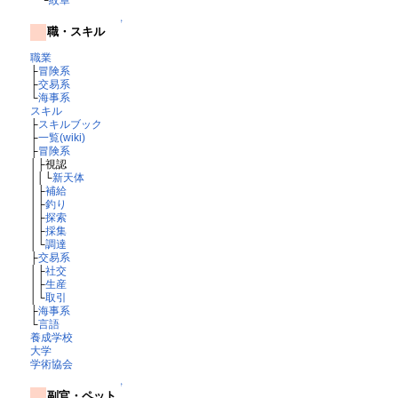
↑
職・スキル
職業
├
冒険系
├
交易系
└
海事系
スキル
├
スキルブック
├
一覧(wiki)
├
冒険系
│├視認
││└
新天体
│├
補給
│├
釣り
│├
探索
│├
採集
│└
調達
├
交易系
│├
社交
│├
生産
│└
取引
├
海事系
└
言語
養成学校
大学
学術協会
↑
副官・ペット