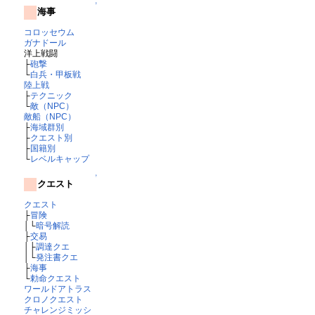
↑
海事
コロッセウム
ガナドール
洋上戦闘
├
砲撃
└
白兵・甲板戦
陸上戦
├
テクニック
└
敵（NPC）
敵船（NPC）
├
海域群別
├
クエスト別
├
国籍別
└
レベルキャップ
↑
クエスト
クエスト
├
冒険
│└
暗号解読
├
交易
│├
調達クエ
│└
発注書クエ
├
海事
└
勅命クエスト
ワールドアトラス
クロノクエスト
チャレンジミッシ