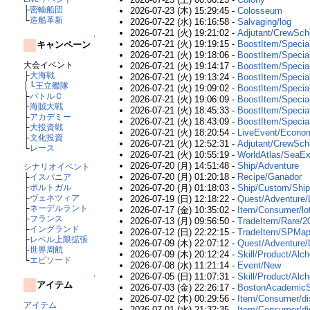
├
密輸船団
2026-07-23 (木) 15:29:45 -
Colosseum
└
造船革新
2026-07-22 (水) 16:16:58 -
Salvaging/log
2026-07-21 (火) 19:21:02 -
Adjutant/CrewScho
↑
2026-07-21 (火) 19:19:15 -
BoostItem/Special
キャンペーン
2026-07-21 (火) 19:18:06 -
BoostItem/Special
大会イベント
2026-07-21 (火) 19:14:17 -
BoostItem/Special
├
大海戦
2026-07-21 (火) 19:13:24 -
BoostItem/Special
│└
王立艦隊
2026-07-21 (火) 19:09:02 -
BoostItem/Special
├
バトルＣ
2026-07-21 (火) 19:06:09 -
BoostItem/Special
├
海賊大戦
2026-07-21 (火) 18:45:33 -
BoostItem/Specia
├
アカデミー
2026-07-21 (火) 18:43:09 -
BoostItem/Special
├
大投資戦
2026-07-21 (火) 18:20:54 -
LiveEvent/Econo
├
文化投資
2026-07-21 (火) 12:52:31 -
Adjutant/CrewScho
└
レース
2026-07-21 (火) 10:55:19 -
WorldAtlas/SeaEx
2026-07-20 (月) 14:51:48 -
Ship/Adventure
シナリオイベント
2026-07-20 (月) 01:20:18 -
Recipe/Ganador
├
イスパニア
├
ポルトガル
2026-07-20 (月) 01:18:03 -
Ship/Custom/Ship
├
ヴェネツィア
2026-07-19 (日) 12:18:22 -
Quest/Advent
├
ネーデルラント
2026-07-17 (金) 10:35:02 -
Item/Consumer/lo
├
フランス
2026-07-13 (月) 09:56:50 -
TradeItem/Rare/2
├
イングランド
2026-07-12 (日) 22:22:15 -
TradeItem/SPMap
├
レベル上限拡張
2026-07-09 (木) 22:07:12 -
Quest/Advent
├
世界周航
2026-07-09 (木) 20:12:24 -
Skill/Product/Alc
└
エピソード
2026-07-08 (水) 11:21:14 -
Event/New
2026-07-05 (日) 11:07:31 -
Skill/Product/Alc
↑
アイテム
2026-07-03 (金) 22:26:17 -
BostonAcademicS
2026-07-02 (木) 00:29:56 -
Item/Consumer/di
アイテム
2026-07-01 (水) 21:32:35 -
Item/Consumer/di