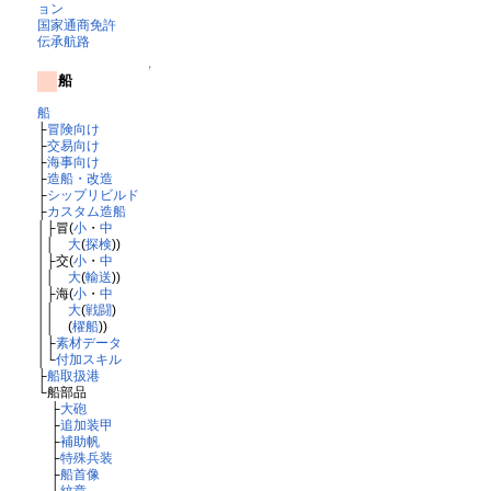
ョン
国家通商免許
伝承航路
↑
船
船
├
冒険向け
├
交易向け
├
海事向け
├
造船・改造
├
シップリビルド
├
カスタム造船
│├冒(
小
・
中
││
大
(
探検
))
│├交(
小
・
中
││
大
(
輸送
))
│├海(
小
・
中
││
大
(
戦闘
)
││ (
櫂船
))
│├
素材データ
│└
付加スキル
├
船取扱港
└船部品
├
大砲
├
追加装甲
├
補助帆
├
特殊兵装
├
船首像
└
紋章