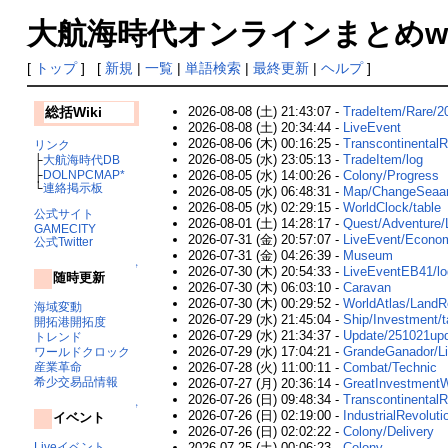
大航海時代オンラインまとめwiki
[
トップ
] [
新規
|
一覧
|
単語検索
|
最終更新
|
ヘルプ
]
2026-08-08 (土) 21:43:07 -
TradeItem/Rare/2
総括Wiki
2026-08-08 (土) 20:34:44 -
LiveEvent
2026-08-06 (木) 00:16:25 -
TranscontinentalR
リンク
2026-08-05 (水) 23:05:13 -
TradeItem/log
├
大航海時代DB
├
DOLNPCMAP*
2026-08-05 (水) 14:00:26 -
Colony/Progress
└
連絡掲示板
2026-08-05 (水) 06:48:31 -
Map/ChangeSeaa
2026-08-05 (水) 02:29:15 -
WorldClock/table
公式サイト
2026-08-01 (土) 14:28:17 -
Quest/Adventu
GAMECITY
2026-07-31 (金) 20:57:07 -
LiveEvent/Econ
公式Twitter
2026-07-31 (金) 04:26:39 -
Museum
↑
2026-07-30 (木) 20:54:33 -
LiveEventEB41/lo
随時更新
2026-07-30 (木) 06:03:10 -
Caravan
2026-07-30 (木) 00:29:52 -
WorldAtlas/LandRe
海域変動
2026-07-29 (水) 21:45:04 -
Ship/Investment/t
開拓港開拓度
2026-07-29 (水) 21:34:37 -
Update/251021up
トレンド
2026-07-29 (水) 17:04:21 -
GrandeGanador/Li
ワールドクロック
2026-07-28 (火) 11:00:11 -
Combat/Technic
産業革命
希少交易品情報
2026-07-27 (月) 20:36:14 -
GreatInvestmentW
2026-07-26 (日) 09:48:34 -
TranscontinentalR
↑
2026-07-26 (日) 02:19:00 -
IndustrialRevoluti
イベント
2026-07-26 (日) 02:02:22 -
Colony/Delivery
2026-07-25 (土) 00:06:23 -
Colony
Liveイベント