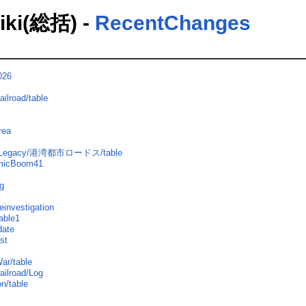
(総括) -
RecentChanges
026
ailroad/table
rea
re/Legacy/港湾都市ロードス/table
omicBoom41
g
investigation
able1
date
st
ar/table
ailroad/Log
on/table