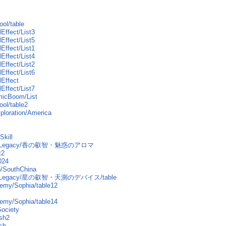
ol/table
Effect/List3
Effect/List5
Effect/List1
Effect/List4
Effect/List2
Effect/List6
lEffect
Effect/List7
micBoom/List
ol/table2
ploration/America
Skill
ure/Legacy/香の叡智・魅惑のアロマ
t2
024
/SouthChina
ure/Legacy/星の叡智・天測のデバイス/table
hemy/Sophia/table12
hemy/Sophia/table14
ociety
sh2
sh