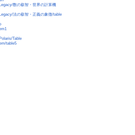
ure/Legacy/数の叡智・世界の計算機
re/Legacy/法の叡智・正義の象徴/table
o
tem1
olaris/Table
em/table5