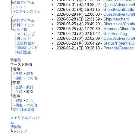
├
消費アイテム
2026-07-01 (水) 19:38:22 -
Quest/Advent
│├
ロット
2026-07-01 (水) 16:41:15 -
GrandNavalBattle
│└
ログインスタン
2026-06-29 (月) 12:08:00 -
Quest/Adventu
プ
2026-06-28 (日) 12:31:39 -
Ship/Merchant
├
消耗アイテム
2026-06-25 (木) 23:49:20 -
Discussion/Comb
├
原料アイテム
2026-06-25 (木) 17:20:39 -
MemorialAlbum/I
└
レシピ帳
2026-06-23 (火) 02:51:42 -
GoldRush/log
├
マイレシピ
2026-06-23 (火) 02:02:09 -
Quest/Adventure/P
├
餌レシピ
├
上級錬金術
2026-06-22 (月) 06:04:29 -
Status/PotentialG
├
街固定レシピ
2026-06-21 (日) 03:28:13 -
PotentialGem/log
└
特別生産
装備品
ブースト装備
├冒険
│├
学問
・
調査
│└
操船
・
その他
├交易
│├
交渉
・
航行
│└
生産
・
取引
└海事
│├
砲撃
・
白兵
│└
回復
・
その他
└
変性錬金装備
メモリアルアルバ
ム
博物館
└
トレンド