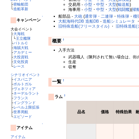
交易用 -
小型
・
中型
・
大型
(
輸送船
)
├
密輸船団
└
造船革新
海事用 -
小型
・
中型
・
大型
(
戦闘艦
)(
櫂
船部品 -
大砲
(
通常弾・二連弾
・
特殊弾
・
榴
↑
キャンペーン
大航海時代DB 造船DB
-
造船シミュレータ
旧特殊造船(フリースタイル)
・
旧特殊造船(
大会イベント
├
大海戦
│└
王立艦隊
†
概要
├
バトルＣ
├
海賊大戦
入手方法
├
アカデミー
武器職人（陳列されて無い場合は、街
├
大投資戦
├
文化投資
生産
└
レース
収奪
シナリオイベント
├
イスパニア
†
一覧
├
ポルトガル
├
ヴェネツィア
├
ネーデルラント
†
ラム
├
フランス
├
イングランド
├
レベル上限拡張
品名
価格
特殊効果
├
世界周航
└
エピソード
↑
アイテム
アイテム