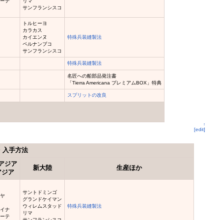
ナーテ
リマ
サンフランシスコ
トルヒーヨ
カラカス
カイエンヌ
特殊兵装縫製法
ペルナンブコ
サンフランシスコ
特殊兵装縫製法
名匠への船部品発注書
「Tierra Americana プレミアムBOX」特典
スプリットの改良
↑
[edit]
・入手方法
アジア
新大陸
生産ほか
アジア
サントドミンゴ
バヤ
グランドケイマン
オ
ウィレムスタッド
特殊兵装縫製法
ボイナ
リマ
ナーテ
サンフランシスコ