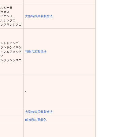
トルヒーヨ
カラカス
カイエンヌ
大型特殊兵装製造法
ペルナンブコ
サンフランシスコ
サントドミンゴ
グランドケイマン
ウィレムスタッド
特殊兵装製造法
リマ
サンフランシスコ
-
大型特殊兵装製造法
船首楼の重装化