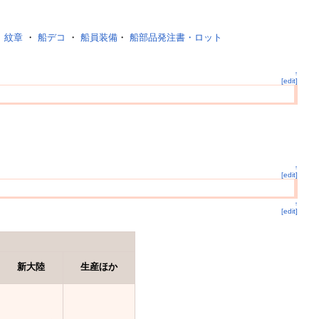
・
紋章
・
船デコ
・
船員装備
・
船部品発注書・ロット
↑
[edit]
↑
[edit]
↑
[edit]
新大陸
生産ほか