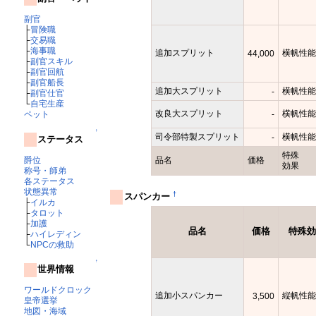
副官
├
冒険職
├
交易職
├
海事職
追加スプリット
横帆性能
44,000
├
副官スキル
├
副官回航
├
副官船長
追加大スプリット
横帆性能
-
├
副官仕官
└
自宅生産
改良大スプリット
横帆性能
ペット
-
↑
司令部特製スプリット
横帆性能
-
ステータス
特殊
爵位
品名
価格
効果
称号・師弟
各ステータス
状態異常
†
スパンカー
├
イルカ
├
タロット
├
加護
品名
価格
特殊効
├
ハイレディン
└
NPCの救助
↑
世界情報
ワールドクロック
追加小スパンカー
縦帆性能
3,500
皇帝選挙
地図・海域