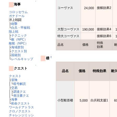
↑
海事
コーヴァス
接舷効果2
24,000
コロッセウム
ガナドール
洋上戦闘
├
砲撃
└
白兵・甲板戦
大型コーヴァス
接舷効果4
190,000
陸上戦
├
テクニック
特大コーヴァス
接舷効果6
└
敵（NPC）
特殊
敵船（NPC）
品名
価格
効果
├
海域群別
├
クエスト別
├
国籍別
†
楼
└
レベルキャップ
↑
クエスト
品名
価格
特殊効果
耐
クエスト
├
冒険
│└
暗号解読
├
交易
│├
調達クエ
│└
発注書クエ
├
海事
小型船首楼
白兵戦支援1
5,000
6
└
勅命クエスト
ワールドアトラス
クロノクエスト
チャレンジミッシ