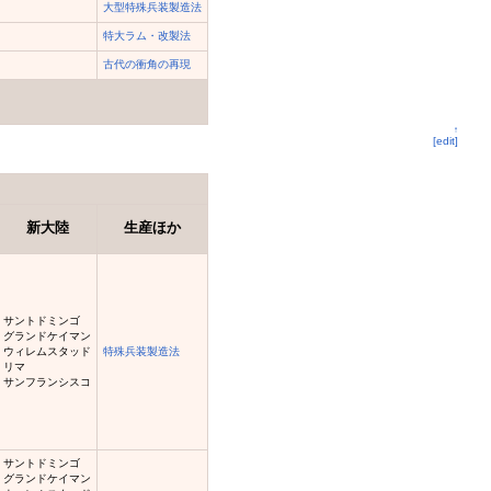
大型特殊兵装製造法
特大ラム・改製法
古代の衝角の再現
↑
[edit]
新大陸
生産ほか
サントドミンゴ
グランドケイマン
ウィレムスタッド
特殊兵装製造法
リマ
サンフランシスコ
サントドミンゴ
グランドケイマン