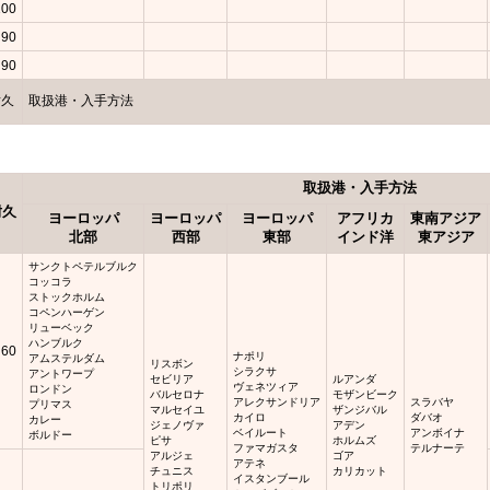
100
90
90
耐久
取扱港・入手方法
取扱港・入手方法
耐久
ヨーロッパ
ヨーロッパ
ヨーロッパ
アフリカ
東南アジア
北部
西部
東部
インド洋
東アジア
サンクトペテルブルク
コッコラ
ストックホルム
コペンハーゲン
リューベック
ハンブルク
60
ナポリ
アムステルダム
リスボン
シラクサ
アントワープ
セビリア
ルアンダ
ヴェネツィア
ロンドン
バルセロナ
モザンビーク
アレクサンドリア
スラバヤ
プリマス
マルセイユ
ザンジバル
カイロ
ダバオ
カレー
ジェノヴァ
アデン
ベイルート
アンボイナ
ボルドー
ピサ
ホルムズ
ファマガスタ
テルナーテ
アルジェ
ゴア
アテネ
チュニス
カリカット
イスタンブール
トリポリ