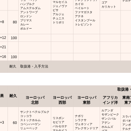
テル
マルセイユ
ゴア
ハンブルク
カイロ
ジェノヴァ
カリカット
アムステルダム
ベイルート
ピサ
アントワープ
ファマガスタ
アルジェ
ロンドン
アテネ
チュニス
プリマス
イスタンブール
+8
80
トリポリ
カレー
トレビゾント
ボルドー
+12
100
+21
+16
100
耐久
取扱港・入手方法
取扱港
果
耐久
ヨーロッパ
ヨーロッパ
ヨーロッパ
アフリカ
東南
北部
西部
東部
インド洋
東
ルアンダ
サンクトペテルブルク
モザンビーク
コッコラ
ナポリ
スラ
リスボン
ザンジバル
ストックホルム
シラクサ
ダバ
+3
セビリア
60
アデン
コペンハーゲン
ヴェネツィア
アン
バルセロナ
ホルムズ
リューベック
アレクサンドリア
テル
マルセイユ
ゴア