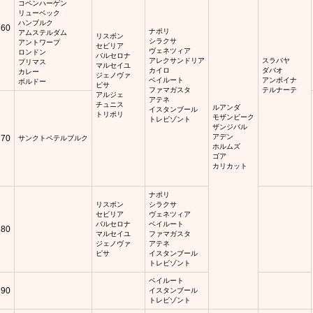
コペンハーゲン
リューベック
ハンブルク
60
ナポリ
アムステルダム
リスボン
シラクサ
アントワープ
セビリア
ヴェネツィア
ロンドン
バルセロナ
アレクサンドリア
スラバヤ
プリマス
マルセイユ
カイロ
ダバオ
カレー
ジェノヴァ
ベイルート
アンボイナ
ボルドー
ピサ
ファマガスタ
テルナーテ
アルジェ
アテネ
チュニス
ルアンダ
イスタンブール
トリポリ
モザンビーク
トレビゾント
ザンジバル
アデン
70
サンクトペテルブルク
ホルムズ
ゴア
カリカット
ナポリ
リスボン
シラクサ
セビリア
ヴェネツィア
バルセロナ
ベイルート
80
マルセイユ
ファマガスタ
ジェノヴァ
アテネ
ピサ
イスタンブール
トレビゾント
ベイルート
90
イスタンブール
トレビゾント