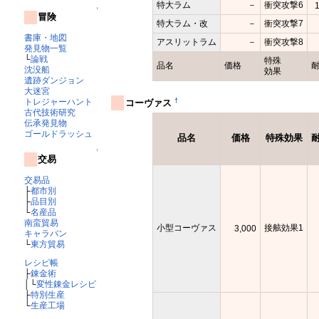
特大ラム
－
衝突攻撃6
↑
冒険
特大ラム・改
－
衝突攻撃7
書庫・地図
アスリットラム
－
衝突攻撃8
発見物一覧
└
論戦
特殊
品名
価格
沈没船
効果
遺跡ダンジョン
大迷宮
†
トレジャーハント
コーヴァス
古代技術研究
伝承発見物
ゴールドラッシュ
品名
価格
特殊効果
↑
交易
交易品
├
都市別
├
品目別
└
名産品
南蛮貿易
小型コーヴァス
接舷効果1
3,000
キャラバン
└
東方貿易
レシピ帳
├
錬金術
│└
変性錬金レシピ
├
特別生産
└
生産工場