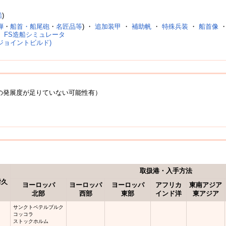
船
)
弾
・
船首・船尾砲
・
名匠品等
) ・
追加装甲
・
補助帆
・
特殊兵装
・
船首像
・
FS造船シミュレータ
ジョイントビルド)
の発展度が足りていない可能性有）
取扱港・入手方法
耐久
ヨーロッパ
ヨーロッパ
ヨーロッパ
アフリカ
東南アジア
北部
西部
東部
インド洋
東アジア
サンクトペテルブルク
コッコラ
ストックホルム