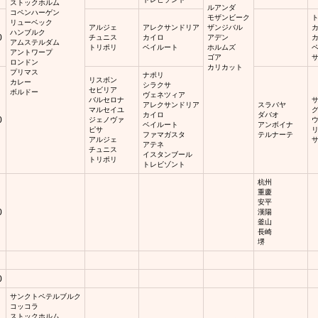
ストックホルム
ルアンダ
コペンハーゲン
モザンビーク
リューベック
アルジェ
アレクサンドリア
ザンジバル
ハンブルク
0
チュニス
カイロ
アデン
アムステルダム
トリポリ
ベイルート
ホルムズ
アントワープ
ゴア
ロンドン
カリカット
プリマス
ナポリ
リスボン
カレー
シラクサ
セビリア
ボルドー
ヴェネツィア
バルセロナ
アレクサンドリア
スラバヤ
マルセイユ
カイロ
ダバオ
0
ジェノヴァ
ベイルート
アンボイナ
ピサ
ファマガスタ
テルナーテ
アルジェ
アテネ
チュニス
イスタンブール
トリポリ
トレビゾント
杭州
重慶
安平
0
漢陽
釜山
長崎
堺
0
サンクトペテルブルク
コッコラ
ストックホルム