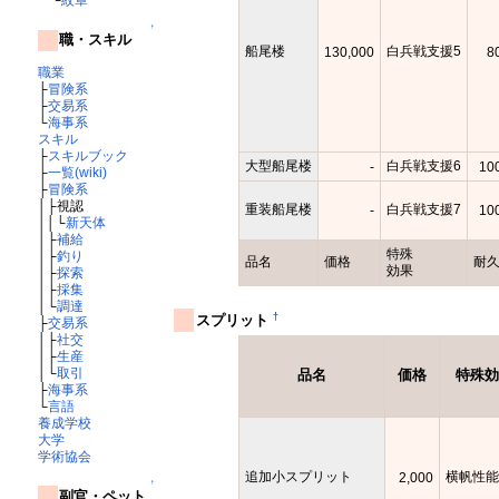
↑
職・スキル
船尾楼
白兵戦支援5
130,000
8
職業
├
冒険系
├
交易系
└
海事系
スキル
├
スキルブック
大型船尾楼
白兵戦支援6
-
10
├
一覧(wiki)
├
冒険系
│├視認
重装船尾楼
白兵戦支援7
-
10
││└
新天体
│├
補給
特殊
│├
釣り
品名
価格
耐
効果
│├
探索
│├
採集
│└
調達
†
スプリット
├
交易系
│├
社交
│├
生産
│└
取引
品名
価格
特殊効
├
海事系
└
言語
養成学校
大学
学術協会
追加小スプリット
横帆性能
2,000
↑
副官・ペット