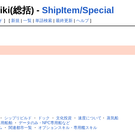
(総括) -
ShipItem/Special
ド
] [
新規
|
一覧
|
単語検索
|
最終更新
|
ヘルプ
]
・
シップリビルド
・
ドック
・
文化投資
・
速度について
・
蒸気船
事用船舶
・
データのみ・NPC専用船など
ム
・
関連都市一覧
・
オプションスキル・専用艦スキル