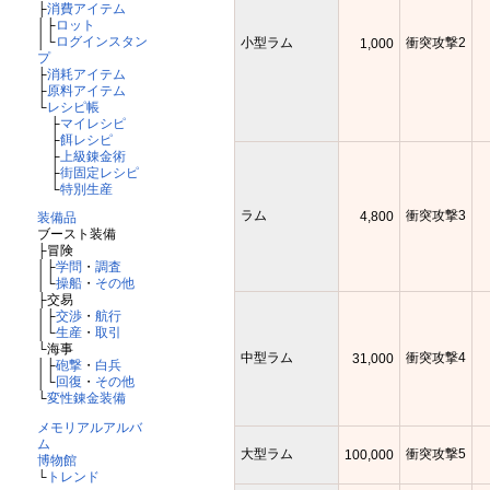
├
消費アイテム
│├
ロット
│└
ログインスタン
小型ラム
衝突攻撃2
1,000
プ
├
消耗アイテム
├
原料アイテム
└
レシピ帳
├
マイレシピ
├
餌レシピ
├
上級錬金術
├
街固定レシピ
└
特別生産
ラム
衝突攻撃3
4,800
装備品
ブースト装備
├冒険
│├
学問
・
調査
│└
操船
・
その他
├交易
│├
交渉
・
航行
│└
生産
・
取引
└海事
中型ラム
衝突攻撃4
31,000
│├
砲撃
・
白兵
│└
回復
・
その他
└
変性錬金装備
メモリアルアルバ
ム
大型ラム
衝突攻撃5
100,000
博物館
└
トレンド