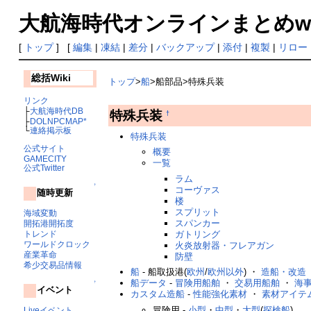
大航海時代オンラインまとめwiki
[
トップ
] [
編集
|
凍結
|
差分
|
バックアップ
|
添付
|
複製
|
リロー
総括Wiki
トップ
>
船
>船部品>特殊兵装
リンク
├
大航海時代DB
特殊兵装
†
├
DOLNPCMAP*
└
連絡掲示板
特殊兵装
公式サイト
概要
GAMECITY
一覧
公式Twitter
ラム
↑
コーヴァス
随時更新
楼
スプリット
海域変動
スパンカー
開拓港開拓度
ガトリング
トレンド
ワールドクロック
火炎放射器・フレアガン
産業革命
防壁
希少交易品情報
船
- 船取扱港(
欧州
/
欧州以外
) ・
造船・改造
船データ
-
冒険用船舶
・
交易用船舶
・
海
↑
イベント
カスタム造船
-
性能強化素材
・
素材アイテ
冒険用 -
小型
・
中型
・
大型
(
探検船
)
Liveイベント