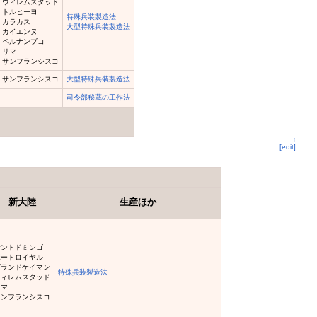
ウィレムスタッド
トルヒーヨ
特殊兵装製造法
カラカス
大型特殊兵装製造法
カイエンヌ
ペルナンブコ
リマ
サンフランシスコ
サンフランシスコ
大型特殊兵装製造法
司令部秘蔵の工作法
↑
[edit]
新大陸
生産ほか
サントドミンゴ
ポートロイヤル
グランドケイマン
特殊兵装製造法
ウィレムスタッド
リマ
サンフランシスコ