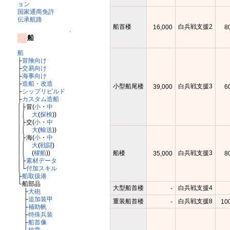
ョン
国家通商免許
伝承航路
船首楼
白兵戦支援2
16,000
8
↑
船
船
├
冒険向け
├
交易向け
├
海事向け
├
造船・改造
小型船尾楼
白兵戦支援3
39,000
6
├
シップリビルド
├
カスタム造船
│├冒(
小
・
中
││
大
(
探検
))
│├交(
小
・
中
││
大
(
輸送
))
│├海(
小
・
中
││
大
(
戦闘
)
││ (
櫂船
))
船楼
白兵戦支援3
35,000
8
│├
素材データ
│└
付加スキル
├
船取扱港
└船部品
大型船首楼
白兵戦支援4
-
├
大砲
├
追加装甲
重装船首楼
白兵戦支援8
-
10
├
補助帆
├
特殊兵装
├
船首像
└
紋章