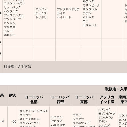
ルアンダ
コペンハーゲン
モザンビーク
リューベック
アルジェ
アレクサンドリア
ザンジバル
ハンブルク
0
チュニス
カイロ
アデン
アムステルダム
トリポリ
ベイルート
ホルムズ
アントワープ
ゴア
ロンドン
カリカット
プリマス
カレー
ボルドー
0
0
久
取扱港・入手方法
取扱港・入
果
耐久
ヨーロッパ
ヨーロッパ
ヨーロッパ
アフリカ
東南
北部
西部
東部
インド洋
東
ルアンダ
サンクトペテルブルク
モザンビーク
コッコラ
ナポリ
スラ
リスボン
ザンジバル
ストックホルム
シラクサ
ダバ
+4
セビリア
60
アデン
コペンハーゲン
ヴェネツィア
アン
バルセロナ
ホルムズ
リューベック
アレクサンドリア