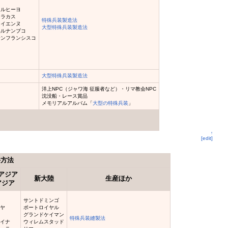
トルヒーヨ
カラカス
特殊兵装製造法
カイエンヌ
大型特殊兵装製造法
ペルナンブコ
サンフランシスコ
大型特殊兵装製造法
洋上NPC（ジャワ海 征服者など）・リマ教会NPC
沈没船・レース賞品
メモリアルアルバム「
大型の特殊兵装
」
↑
[edit]
手方法
アジア
新大陸
生産ほか
アジア
サントドミンゴ
バヤ
ポートロイヤル
オ
グランドケイマン
特殊兵装縫製法
ボイナ
ウィレムスタッド