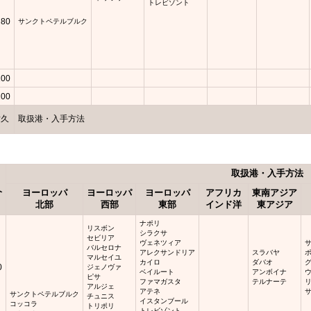
トレビゾント
80
サンクトペテルブルク
100
100
耐久
取扱港・入手方法
取扱港・入手方法
久
ヨーロッパ
ヨーロッパ
ヨーロッパ
アフリカ
東南アジア
北部
西部
東部
インド洋
東アジア
ナポリ
リスボン
シラクサ
セビリア
ヴェネツィア
バルセロナ
アレクサンドリア
スラバヤ
マルセイユ
カイロ
ダバオ
0
ジェノヴァ
ベイルート
アンボイナ
ピサ
ファマガスタ
テルナーテ
アルジェ
アテネ
サンクトペテルブルク
チュニス
イスタンブール
コッコラ
トリポリ
トレビゾント