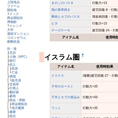
上陸地点
きのこのパスタ
行動力+15
ファーム
鶏の香草焼き
疲労回復-8・行動
開拓地
└
ドック
豚肉とカブのパスタ
壊血病回復・行動力
商会開拓街
博物館
ピタ
行動力+15
└
トレンド
大学
チーズケーキ
疲労回復-24・行動
遺跡ダンジョン
アイテム名
使用時
コロッセウム
横断鉄道
街・港
├
言語
†
イスラム圏
├
人物（NPC）
├
銀行
├
役人
アイテム名
使用時効果
│├
投資
│└
亡命
クスクス
(複数)疲労回復-27・行動
├
酒場
│└
販売員
├
交易所
子羊のロースト
行動力+35
├
行商人
├
翻訳家
├
豪商
子羊とカブの煮込み
行動力+50
├
商会・商館
│├
商会開拓街
ワット
行動力+35
│└
地方艦隊
├
書庫
├
組合