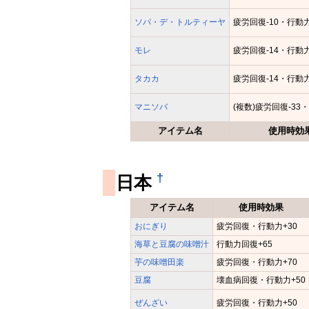
ソパ・デ・トルティーヤ
疲労回復-10・行動力
モレ
疲労回復-14・行動力
タカカ
疲労回復-14・行動力
マニソバ
(複数)疲労回復-33
アイテム名
使用時効
†
日本
アイテム名
使用時効果
おにぎり
疲労回復・行動力+30
海草と豆腐の味噌汁
行動力回復+65
芋の味噌田楽
疲労回復・行動力+70
豆腐
壊血病回復・行動力+50
ぜんざい
疲労回復・行動力+50