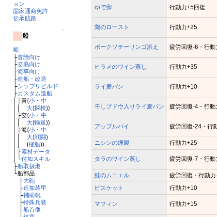
ョン
ゆで卵
行動力+5回復
国家通商免許
伝承航路
鶏のロースト
行動力+25
↑
船
ポークソテーリンゴ添え
疲労回復-6・行動
船
├
冒険向け
├
交易向け
ヒラメのワイン蒸し
行動力+35
├
海事向け
├
造船・改造
├
シップリビルド
ライ麦パン
行動力+10
├
カスタム造船
│├冒(
小
・
中
干しブドウ入りライ麦パン
疲労回復-4・行動
││
大
(
探検
))
│├交(
小
・
中
││
大
(
輸送
))
アップルパイ
疲労回復-24・行動
│├海(
小
・
中
││
大
(
戦闘
)
ニシンの燻製
行動力+25
││ (
櫂船
))
│├
素材データ
タラのワイン蒸し
疲労回復-7・行動
│└
付加スキル
├
船取扱港
└船部品
鮭のムニエル
疲労回復・行動力+
├
大砲
ビスケット
行動力+10
├
追加装甲
├
補助帆
├
特殊兵装
マフィン
行動力+15
├
船首像
└
紋章