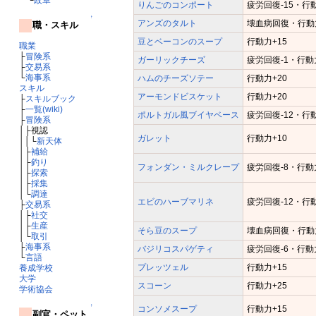
りんごのコンポート
疲労回復-15・行動
↑
アンズのタルト
壊血病回復・行動力
職・スキル
豆とベーコンのスープ
行動力+15
職業
├
冒険系
ガーリックチーズ
疲労回復-1・行動
├
交易系
└
海事系
ハムのチーズソテー
行動力+20
スキル
アーモンドビスケット
行動力+20
├
スキルブック
├
一覧(wiki)
ポルトガル風ブイヤベース
疲労回復-12・行動
├
冒険系
│├視認
ガレット
行動力+10
││└
新天体
│├
補給
│├
釣り
フォンダン・ミルクレープ
疲労回復-8・行動
│├
探索
│├
採集
│└
調達
エビのハーブマリネ
疲労回復-12・行動
├
交易系
│├
社交
│├
生産
そら豆のスープ
壊血病回復・行動力
│└
取引
├
海事系
バジリコスパゲティ
疲労回復-6・行動
└
言語
プレッツェル
行動力+15
養成学校
大学
スコーン
行動力+25
学術協会
↑
コンソメスープ
行動力+15
副官・ペット