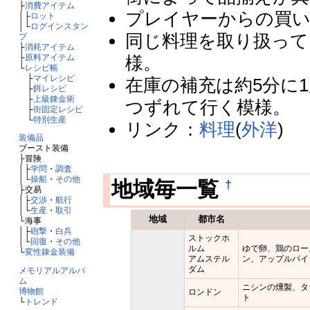
├
消費アイテム
プレイヤーからの買い
│├
ロット
│└
ログインスタン
同じ料理を取り扱って
プ
├
消耗アイテム
├
原料アイテム
様。
└
レシピ帳
├
マイレシピ
在庫の補充は約5分に
├
餌レシピ
├
上級錬金術
つずれて行く模様。
├
街固定レシピ
└
特別生産
リンク：
料理
(
外洋
)
装備品
ブースト装備
├冒険
│├
学問
・
調査
│└
操船
・
その他
†
地域毎一覧
├交易
│├
交渉
・
航行
│└
生産
・
取引
地域
都市名
└海事
│├
砲撃
・
白兵
ストックホ
│└
回復
・
その他
ルム
ゆで卵、鶏のロー
└
変性錬金装備
アムステル
ン、アップルパイ
ダム
メモリアルアルバ
ム
ニシンの燻製、タ
博物館
ロンドン
ト
└
トレンド