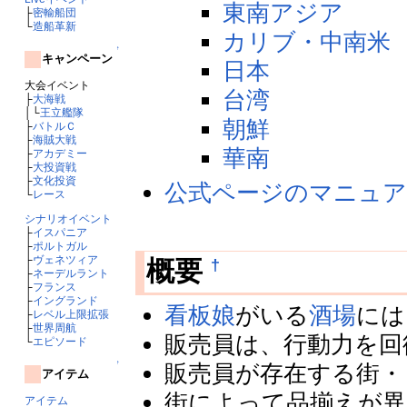
東南アジア
├
密輸船団
└
造船革新
カリブ・中南米
↑
キャンペーン
日本
大会イベント
台湾
├
大海戦
│└
王立艦隊
朝鮮
├
バトルＣ
├
海賊大戦
華南
├
アカデミー
├
大投資戦
├
文化投資
公式ページのマニュ
└
レース
シナリオイベント
├
イスパニア
├
ポルトガル
├
ヴェネツィア
†
概要
├
ネーデルラント
├
フランス
├
イングランド
看板娘
がいる
酒場
には
├
レベル上限拡張
├
世界周航
販売員は、行動力を回
└
エピソード
↑
販売員が存在する街・
アイテム
街によって品揃えが異
アイテム