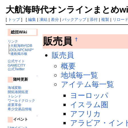
大航海時代オンラインまとめwiki
[
トップ
] [
編集
|
凍結
|
差分
|
バックアップ
|
添付
|
複製
|
リロー
総括Wiki
販売員
†
リンク
├
大航海時代DB
├
DOLNPCMAP*
販売員
└
連絡掲示板
公式サイト
概要
GAMECITY
公式Twitter
地域毎一覧
↑
随時更新
アイテム毎一覧
海域変動
開拓港開拓度
ヨーロッパ
トレンド
ワールドクロック
イスラム圏
産業革命
希少交易品情報
アフリカ
↑
イベント
アラビア・イン
Liveイベント