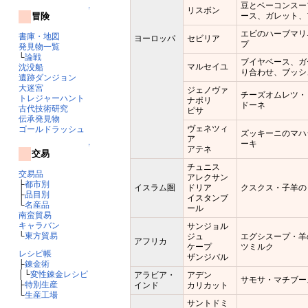
豆とベーコンスー
↑
リスボン
ース、ガレット、
冒険
エビのハーブマリ
書庫・地図
ヨーロッパ
セビリア
プ
発見物一覧
└
論戦
ブイヤベース、ガ
マルセイユ
沈没船
り合わせ、ブッシ
遺跡ダンジョン
大迷宮
ジェノヴァ
チーズオムレツ・
トレジャーハント
ナポリ
ドーネ
古代技術研究
ピサ
伝承発見物
ヴェネツィ
ゴールドラッシュ
ズッキーニのマハ
ア
ーキ
↑
アテネ
交易
チュニス
交易品
アレクサン
├
都市別
イスラム圏
ドリア
クスクス・子羊の
├
品目別
イスタンブ
└
名産品
ール
南蛮貿易
キャラバン
サンジョル
└
東方貿易
ジュ
エグシスープ・羊
アフリカ
ケープ
ツミルク
レシピ帳
ザンジバル
├
錬金術
│└
変性錬金レシピ
アラビア・
アデン
サモサ・マチブー
├
特別生産
インド
カリカット
└
生産工場
サントドミ