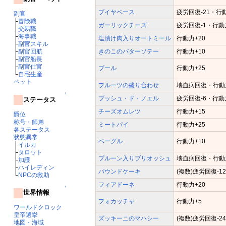
ブイヤベース
疲労回復-21・行動
副官
├
冒険職
ガーリックチーズ
疲労回復-1・行動
├
交易職
├
海事職
塩漬け肉入りオートミール
行動力+20
├
副官スキル
きのこのバターソテー
行動力+10
├
副官回航
├
副官船長
├
副官仕官
ブール
行動力+25
└
自宅生産
ペット
フルーツの盛り合わせ
壊血病回復・行動力
↑
ブッシュ・ド・ノエル
疲労回復-6・行動
ステータス
チーズオムレツ
行動力+15
爵位
称号・師弟
ミートパイ
行動力+25
各ステータス
状態異常
ベーグル
行動力+10
├
イルカ
├
タロット
プルーン入りブリオッシュ
壊血病回復・行動力
├
加護
├
ハイレディン
パウンドケーキ
(複数)疲労回復-1
└
NPCの救助
フィアドーネ
行動力+20
↑
世界情報
フォカッチャ
行動力+5
ワールドクロック
皇帝選挙
ズッキーニのマハシー
(複数)疲労回復-2
地図・海域