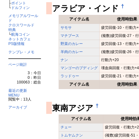
├
ポイント
†
アラビア・インド
└
ドルフィン
メモリアルワール
アイテム名
使用時効果
ド
クロスワールド
サモサ
疲労回復-10・行動力+
特典
└
航海コイン
マチブース
(複数)疲労回復-27・行
ネットカフェ
PS版情報
野菜のカレー
疲労回復-13・行動力+
羊肉のカレー
(複数)疲労回復-26・行
テンプレ・メモ
ナン
行動力+20
ページ統計
マンゴーのプディング
壊血病回復・行動力+4
3：今日
ラッドゥー
疲労回復-21・行動力+
0：昨日
100063：総合
アイテム名
使用時効果
最近の更新
MENU
閲覧中：13人
†
東南アジア
アーカイブ
アイテム名
使用時効
チェー
疲労回復・行動力+2
トムヤムクン
(複数)疲労回復-51