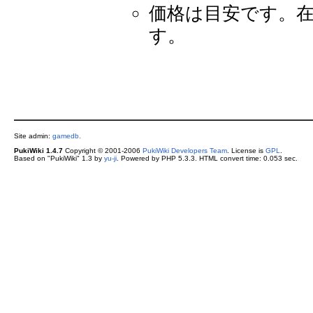
価格は目安です。
す。
Site admin:
gamedb.
PukiWiki 1.4.7
Copyright © 2001-2006
PukiWiki Developers Team
. License is
GPL
.
Based on "PukiWiki" 1.3 by
yu-ji
. Powered by PHP 5.3.3. HTML convert time: 0.053 sec.