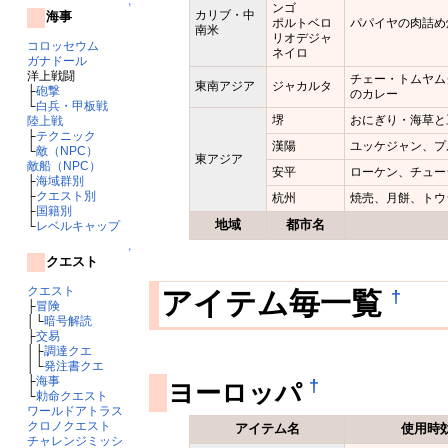
ンゴ
↑
カリブ・中
海事
ポルトベロ
パパイヤの肉詰め
南米
リオデジャ
コロッセウム
ネイロ
ガナドール
洋上戦闘
チェー・トムヤム
東南アジア
ジャカルタ
├
砲撃
のカレー
└
白兵・甲板戦
堺
おにぎり・海草と
陸上戦
├
テクニック
漢陽
ユッケジャン、プ
└
敵（NPC）
東アジア
敵船（NPC）
安平
ローケン、チュー
├
海域群別
├
クエスト別
杭州
焼売、月餅、トウ
├
国籍別
地域
都市名
└
レベルキャップ
↑
クエスト
クエスト
†
アイテム毎一覧
├
冒険
│└
暗号解読
├
交易
│├
調達クエ
│└
発注書クエ
├
海事
†
ヨーロッパ
└
勅命クエスト
ワールドアトラス
クロノクエスト
アイテム名
使用時
チャレンジミッシ