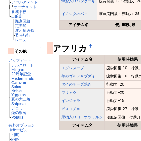
蜂蜜入りパンケーキ
疲労回復-12・行動力+2
├
アパルタメント
│└
オーナメント
├
養成学校
イチジクのパイ
壊血病回復・行動力+35
└
出航所
├
拠点回航
アイテム名
使用時効果
├
定期船
├
運河輸送船
├
委任航行
└
レース
†
アフリカ
↑
その他
アイテム名
使用時効果
アップデート
├
シルクロード
エグシスープ
疲労回復-10・行動力
├
Midgard
├
20周年記念
羊のゴルメサブズイ
疲労回復-10・行動力
├
Eastern trade
├
Caravan
タイのチーズ焼き
行動力+20
├
Spica
├
Nelson
ブリック
行動力+30
├
Yggdrasill
├
夏の大三角
インジェラ
行動力+15
├
Shipmate
├
ジェミニ
ビスコチョ
疲労回復-27・行動力
├
楽の叡智
果物入りココナツミルク
壊血病回復・行動力+
└
Polaris
有料オプション
アイテム名
使用時効果
＠サービス
├
回航
├
陸路