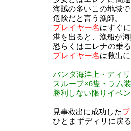
海賊の多いこの地域で
危険だと言う漁師。
プレイヤー名
はすぐに
港を出ると、漁船が海
恐らくはエレナの乗る
プレイヤー名
は救出に
バンダ海洋上・ディリ
スループ×6隻・ラム
勝利しない限りイベン
見事救出に成功した
プ
ひとまずディリに戻