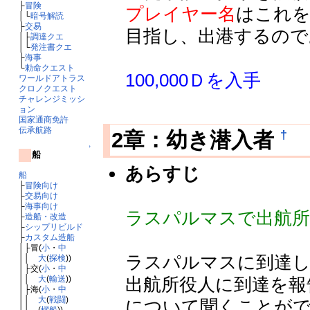
├
冒険
プレイヤー名
はこれを
│└
暗号解読
├
交易
目指し、出港するので
│├
調達クエ
│└
発注書クエ
├
海事
└
勅命クエスト
100,000Ｄを入手
ワールドアトラス
クロノクエスト
チャレンジミッシ
ョン
国家通商免許
伝承航路
†
2章：幼き潜入者
↑
船
あらすじ
船
├
冒険向け
├
交易向け
├
海事向け
ラスパルマスで出航所
├
造船・改造
├
シップリビルド
├
カスタム造船
│├冒(
小
・
中
ラスパルマスに到達
││
大
(
探検
))
│├交(
小
・
中
出航所役人に到達を報
││
大
(
輸送
))
│├海(
小
・
中
││
大
(
戦闘
)
について聞くことが
││ (
櫂船
))