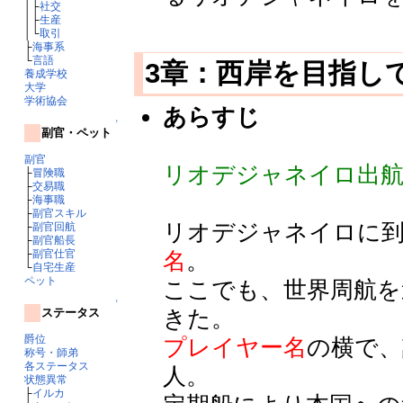
│├
社交
│├
生産
│└
取引
├
海事系
└
言語
3章：西岸を目指し
養成学校
大学
学術協会
あらすじ
↑
副官・ペット
副官
リオデジャネイロ出航
├
冒険職
├
交易職
├
海事職
├
副官スキル
リオデジャネイロに到
├
副官回航
├
副官船長
├
副官仕官
名
。
└
自宅生産
ペット
ここでも、世界周航を
↑
きた。
ステータス
爵位
プレイヤー名
の横で、
称号・師弟
各ステータス
人。
状態異常
├
イルカ