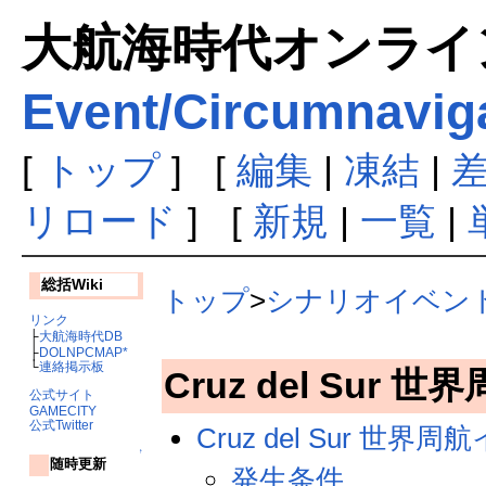
大航海時代オンラインま
Event/Circumnavig
[
トップ
] [
編集
|
凍結
|
リロード
] [
新規
|
一覧
|
総括Wiki
トップ
>
シナリオイベン
リンク
├
大航海時代DB
├
DOLNPCMAP*
└
連絡掲示板
Cruz del Sur
公式サイト
GAMECITY
公式Twitter
Cruz del Sur 世界
↑
随時更新
発生条件