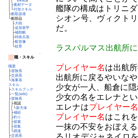
│├
素材データ
艦隊の構成はトリニダ
│└
付加スキル
├
船取扱港
シオン号、ヴィクト
└船部品
├
大砲
だ。
├
追加装甲
├
補助帆
├
特殊兵装
├
船首像
ラスパルマス出航所
└
紋章
↑
職・スキル
プレイヤー名
は出航所
職業
├
冒険系
出航所に戻るやいなや
├
交易系
└
海事系
少女が一人、船倉に隠
スキル
├
スキルブック
├
一覧(wiki)
少女の名をエレナと
├
冒険系
│├視認
エレナは
プレイヤー
││└
新天体
│├
補給
プレイヤー名
はこれを
│├
釣り
│├
探索
一抹の不安をおぼえる
│├
採集
│└
調達
るリオデジャネイロ
├
交易系