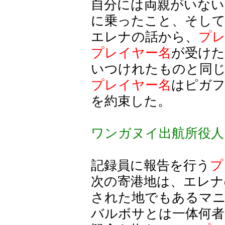
自分には両親がいない
に乗ったこと、そし
エレナの話から、
プ
プレイヤー名
が受け
いつけれたものと同
プレイヤー名
はピガ
を約束した。
ワンガヌイ出航所役人
記録員に報告を行う
プ
次の寄港地は、エレナ
された地でもあるマ
バルボサとは一体何者