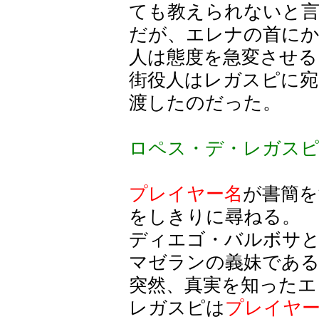
ても教えられないと
だが、エレナの首に
人は態度を急変させる
街役人はレガスピに宛
渡したのだった。
ロペス・デ・レガス
プレイヤー名
が書簡を
をしきりに尋ねる。
ディエゴ・バルボサ
マゼランの義妹であ
突然、真実を知ったエ
レガスピは
プレイヤ