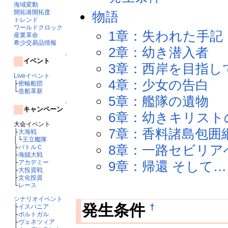
海域変動
開拓港開拓度
物語
トレンド
ワールドクロック
1章：失われた手記
産業革命
希少交易品情報
2章：幼き潜入者
↑
イベント
3章：西岸を目指し
Liveイベント
4章：少女の告白
├
密輸船団
└
造船革新
5章：艦隊の遺物
↑
キャンペーン
6章：幼きキリスト
大会イベント
7章：香料諸島包囲
├
大海戦
│└
王立艦隊
8章：一路セビリア
├
バトルＣ
├
海賊大戦
├
アカデミー
9章：帰還 そして…
├
大投資戦
├
文化投資
└
レース
シナリオイベント
†
発生条件
├
イスパニア
├
ポルトガル
├
ヴェネツィア