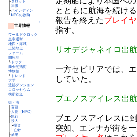
定期船により本国への
├
タロット
├
加護
とともに航海を続け
├
ハイレディン
└
NPCの救助
報告を終えた
プレイヤ
↑
世界情報
指す。
ワールドクロック
皇帝選挙
地図・海域
リオデジャネイロ出
上陸地点
ファーム
開拓地
└
ドック
一方セビリアでは、
商会開拓街
博物館
└
トレンド
していた。
大学
遺跡ダンジョン
コロッセウム
横断鉄道
ブエノスアイレス出航
街・港
├
言語
├
人物（NPC）
ブエノスアイレスに
├
銀行
├
役人
突如、エレナが街を一
│├
投資
│└
亡命
├
酒場