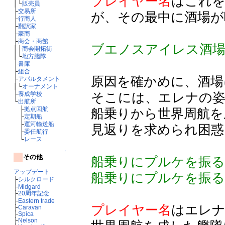
プレイヤー名
はこれを
│└
販売員
├
交易所
が、その最中に酒場が
├
行商人
├
翻訳家
├
豪商
├
商会・商館
ブエノスアイレス酒
│├
商会開拓街
│└
地方艦隊
├
書庫
├
組合
原因を確かめに、酒場
├
アパルタメント
│└
オーナメント
そこには、エレナの
├
養成学校
└
出航所
├
拠点回航
船乗りから世界周航を
├
定期船
├
運河輸送船
見返りを求められ困惑
├
委任航行
└
レース
↑
その他
船乗りにプルケを振る
アップデート
船乗りにプルケを振
├
シルクロード
├
Midgard
├
20周年記念
├
Eastern trade
プレイヤー名
はエレ
├
Caravan
├
Spica
├
Nelson