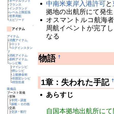
├
ネーデルラント
中南米東岸入港許可
と
├
フランス
├
イングランド
拠地の出航所にて発生
├
レベル上限拡張
├
世界周航
オスマントルコ航海者
└
エピソード
周航イベントが完了し
↑
アイテム
なる
アイテム
├
消費アイテム
│├
ロット
│└
ログインスタン
プ
物語
├
消耗アイテム
†
├
原料アイテム
└
レシピ帳
├
マイレシピ
├
餌レシピ
├
上級錬金術
├
街固定レシピ
†
1章：失われた手記
└
特別生産
装備品
あらすじ
ブースト装備
├冒険
│├
学問
・
調査
│└
操船
・
その他
├交易
自国本拠地出航所にて
│├
交渉
・
航行