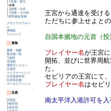
│└
生産
・
取引
└海事
│├
砲撃
・
白兵
王宮から通達を受ける
│└
回復
・
その他
└
変性錬金装備
ただちに参上せよと
メモリアルアルバ
ム
博物館
└
トレンド
自国本拠地の元首（投
↑
冒険
書庫・地図
プレイヤー名
が王宮に
発見物一覧
└
論戦
開拓、並びに世界周航
沈没船
遺跡ダンジョン
た。
大迷宮
トレジャーハント
セビリアの王宮にて、
古代技術研究
伝承発見物
プレイヤー名
はセビ
ゴールドラッシュ
↑
交易
南太平洋入港許可を入
交易品
├
都市別
├
品目別
└
名産品