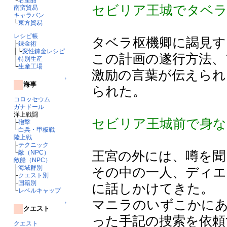
セビリア王城でタベラ
南蛮貿易
キャラバン
└
東方貿易
レシピ帳
タベラ枢機卿に謁見す
├
錬金術
│└
変性錬金レシピ
この計画の遂行方法、
├
特別生産
└
生産工場
激励の言葉が伝えられ
↑
海事
られた。
コロッセウム
ガナドール
洋上戦闘
セビリア王城前で身な
├
砲撃
└
白兵・甲板戦
陸上戦
├
テクニック
王宮の外には、噂を聞
└
敵（NPC）
敵船（NPC）
├
海域群別
その中の一人、ディエ
├
クエスト別
├
国籍別
に話しかけてきた。
└
レベルキャップ
マニラのいずこかに
↑
クエスト
った手記の捜索を依頼
クエスト