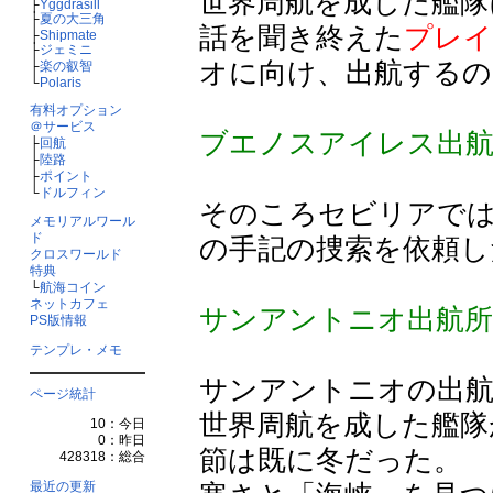
世界周航を成した艦隊
├
Yggdrasill
├
夏の大三角
話を聞き終えた
プレイ
├
Shipmate
├
ジェミニ
オに向け、出航するの
├
楽の叡智
└
Polaris
有料オプション
＠サービス
ブエノスアイレス出
├
回航
├
陸路
├
ポイント
└
ドルフィン
そのころセビリアで
メモリアルワール
ド
の手記の捜索を依頼
クロスワールド
特典
└
航海コイン
ネットカフェ
サンアントニオ出航所
PS版情報
テンプレ・メモ
サンアントニオの出航
ページ統計
世界周航を成した艦隊
10：今日
0：昨日
節は既に冬だった。
428318：総合
最近の更新