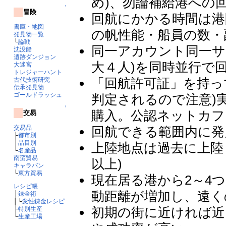
め)、勿論補給港への
↑
冒険
回航にかかる時間は港
書庫・地図
の帆性能・船員の数・
発見物一覧
└
論戦
同一アカウント同一サ
沈没船
遺跡ダンジョン
大４人)を同時並行で
大迷宮
トレジャーハント
「回航許可証」を持っ
古代技術研究
伝承発見物
ゴールドラッシュ
判定されるので注意)実
↑
購入。公認ネットカフ
交易
交易品
回航できる範囲内に発
├
都市別
├
品目別
上陸地点は過去に上陸
└
名産品
南蛮貿易
以上)
キャラバン
└
東方貿易
現在居る港から2～4
レシピ帳
動距離が増加し、遠く
├
錬金術
│└
変性錬金レシピ
初期の街に近ければ近
├
特別生産
└
生産工場