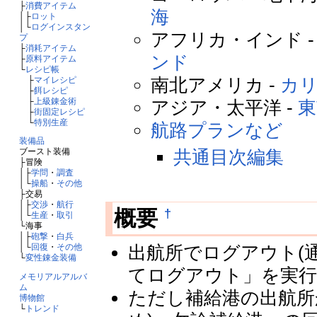
├
消費アイテム
海
│├
ロット
│└
ログインスタン
アフリカ・インド 
プ
├
消耗アイテム
ンド
├
原料アイテム
└
レシピ帳
南北アメリカ -
カ
├
マイレシピ
├
餌レシピ
├
上級錬金術
アジア・太平洋 -
東
├
街固定レシピ
└
特別生産
航路プランなど
装備品
共通目次編集
ブースト装備
├冒険
│├
学問
・
調査
│└
操船
・
その他
├交易
│├
交渉
・
航行
†
概要
│└
生産
・
取引
└海事
│├
砲撃
・
白兵
出航所でログアウト(
│└
回復
・
その他
└
変性錬金装備
てログアウト」を実行
メモリアルアルバ
ム
ただし補給港の出航所
博物館
└
トレンド