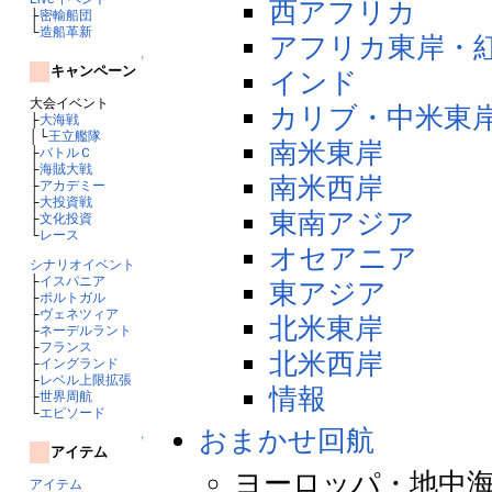
西アフリカ
├
密輸船団
└
造船革新
アフリカ東岸・
↑
キャンペーン
インド
大会イベント
カリブ・中米東
├
大海戦
│└
王立艦隊
南米東岸
├
バトルＣ
├
海賊大戦
南米西岸
├
アカデミー
├
大投資戦
東南アジア
├
文化投資
└
レース
オセアニア
シナリオイベント
├
イスパニア
東アジア
├
ポルトガル
├
ヴェネツィア
北米東岸
├
ネーデルラント
├
フランス
北米西岸
├
イングランド
├
レベル上限拡張
情報
├
世界周航
└
エピソード
おまかせ回航
↑
アイテム
ヨーロッパ・地中海
アイテム