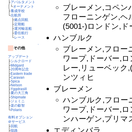
├
アパルタメント
ブレーメン,コペン
│└
オーナメント
├
養成学校
フローニンゲン,ヘ
└
出航所
├
拠点回航
(5001-)ロンドン
├
定期船
├
運河輸送船
├
委任航行
ハンブルク
└
レース
↑
ブレーメン,フロー
その他
ワープ,ドーバー,ロ
アップデート
├
シルクロード
├
Midgard
レー,リューベック,(5
├
20周年記念
├
Eastern trade
ンツィヒ
├
Caravan
├
Spica
├
Nelson
ブレーメン
├
Yggdrasill
├
夏の大三角
├
Shipmate
ハンブルク,フロー
├
ジェミニ
├
楽の叡智
ワープ,ドーバー,ロ
└
Polaris
ンハーゲン,プリマス,
有料オプション
＠サービス
├
回航
エディンバラ
├
陸路