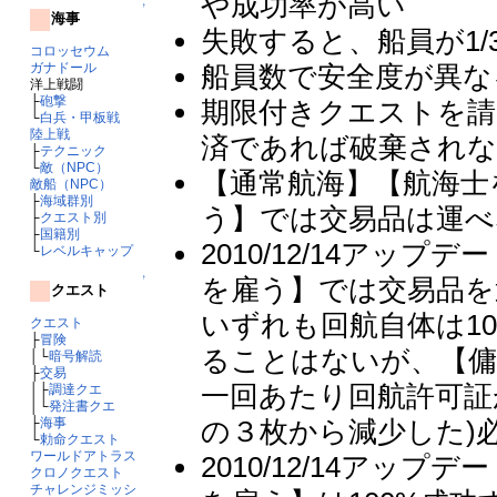
や成功率が高い
↑
海事
失敗すると、船員が1
コロッセウム
船員数で安全度が異な
ガナドール
洋上戦闘
├
砲撃
期限付きクエストを請
└
白兵・甲板戦
陸上戦
済であれば破棄され
├
テクニック
└
敵（NPC）
【通常航海】【航海士
敵船（NPC）
├
海域群別
う】では交易品は運べ
├
クエスト別
├
国籍別
2010/12/14ア
└
レベルキャップ
↑
を雇う】では交易品を
クエスト
いずれも回航自体は1
クエスト
├
冒険
ることはないが、【傭
│└
暗号解読
├
交易
一回あたり回航許可証が２
│├
調達クエ
│└
発注書クエ
の３枚から減少した)
├
海事
└
勅命クエスト
ワールドアトラス
2010/12/14ア
クロノクエスト
チャレンジミッシ