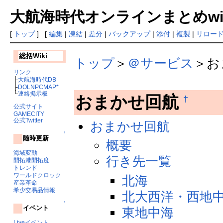
大航海時代オンラインまとめwiki
[
トップ
] [
編集
|
凍結
|
差分
|
バックアップ
|
添付
|
複製
|
リロー
総括Wiki
トップ
＞
＠サービス
＞お
リンク
├
大航海時代DB
├
DOLNPCMAP*
└
連絡掲示板
おまかせ回航
†
公式サイト
GAMECITY
公式Twitter
おまかせ回航
↑
随時更新
概要
海域変動
行き先一覧
開拓港開拓度
トレンド
ワールドクロック
北海
産業革命
希少交易品情報
北大西洋・西地
↑
イベント
東地中海
Liveイベント