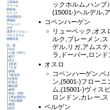
上陸地点
ックホルム,ハンブル
ファーム
開拓地
(15001-)ヘル
└
ドック
商会開拓街
コペンハーゲン
博物館
└
トレンド
大学
リューベック,オス
遺跡ダンジョン
コロッセウム
ルク,ブレーメン,ス
横断鉄道
デル,リガ,アムステル
街・港
├
言語
├
人物（NPC）
ラ,ドーバー,ロンド
├
銀行
├
役人
オスロ
│├
投資
│└
亡命
├
酒場
コペンハーゲン,ベ
│└
販売員
├
交易所
ン,(5001-)フ
├
行商人
├
翻訳家
ム,(15001-)ヴ
├
豪商
├
商会・商館
ロンドン,カレー,
│├
商会開拓街
│└
地方艦隊
├
書庫
ベルゲン
├
組合