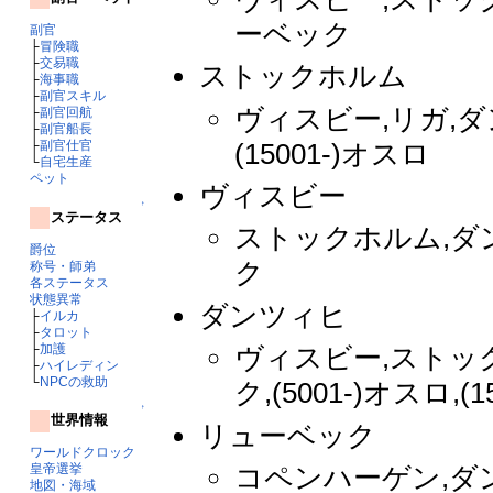
ーベック
副官
├
冒険職
├
交易職
ストックホルム
├
海事職
├
副官スキル
ヴィスビー,リガ,
├
副官回航
├
副官船長
(15001-)オスロ
├
副官仕官
└
自宅生産
ペット
ヴィスビー
↑
ステータス
ストックホルム,ダ
爵位
ク
称号・師弟
各ステータス
状態異常
ダンツィヒ
├
イルカ
├
タロット
├
加護
ヴィスビー,ストッ
├
ハイレディン
└
NPCの救助
ク,(5001-)オスロ,
↑
世界情報
リューベック
ワールドクロック
コペンハーゲン,ダ
皇帝選挙
地図・海域