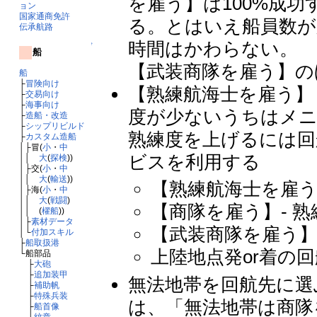
を雇う】は100%成功
ョン
国家通商免許
る。とはいえ船員数が
伝承航路
時間はかわらない。
↑
船
【武装商隊を雇う】の
船
├
冒険向け
【熟練航海士を雇う】
├
交易向け
├
海事向け
度が少ないうちはメ
├
造船・改造
├
シップリビルド
熟練度を上げるには回
├
カスタム造船
│├冒(
小
・
中
ビスを利用する
││
大
(
探検
))
│├交(
小
・
中
││
大
(
輸送
))
【熟練航海士を雇う】
│├海(
小
・
中
││
大
(
戦闘
)
【商隊を雇う】- 熟
││ (
櫂船
))
│├
素材データ
【武装商隊を雇う】 
│└
付加スキル
├
船取扱港
上陸地点発or着の回航
└船部品
├
大砲
├
追加装甲
無法地帯を回航先に選
├
補助帆
├
特殊兵装
は、「無法地帯は商隊
├
船首像
└
紋章