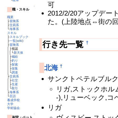
可
↑
職・スキル
2012/2/20アッ
職業
た。(上陸地点⇔街の
├
冒険系
├
交易系
└
海事系
スキル
├
スキルブック
├
一覧(wiki)
†
行き先一覧
├
冒険系
│├視認
││└
新天体
│├
補給
│├
釣り
│├
探索
†
北海
│├
採集
│└
調達
├
交易系
サンクトペテルブル
│├
社交
│├
生産
リガ,ストックホルム
│└
取引
├
海事系
-),リューベック,
└
言語
養成学校
大学
リガ
学術協会
↑
ヴィスビー,ストッ
副官・ペット