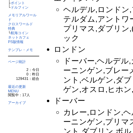
├
ポイント
ヘルデル,ロンドン
└
ドルフィン
メモリアルワール
テルダム,アントワープ
ド
クロスワールド
プリマス,ダブリン,(
特典
└
航海コイン
ック
ネットカフェ
PS版情報
ロンドン
テンプレ・メモ
ドーバー,ヘルデル
ページ統計
ーニンゲン,ブレー
2：今日
0：昨日
ント,ベルゲン,ダブリン
129431：総合
最近の更新
ゲン,オスロ,ヒホン,
MENU
閲覧中：17人
ドーバー
アーカイブ
カレー,ロンドン,
ーニンゲン,プリマ
ント,ダブリン,ボル