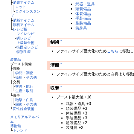
├
消費アイテム
武器・道具
│├
ロット
頭装備品
│└
ログインスタン
体装備品
プ
手装備品
├
消耗アイテム
足装備品
├
原料アイテム
装身具
└
レシピ帳
├
マイレシピ
├
餌レシピ
†
剣術
├
上級錬金術
├
街固定レシピ
ファイルサイズ巨大化のため
こちら
に移動
└
特別生産
装備品
ブースト装備
†
漕船
├冒険
│├
学問
・
調査
ファイルサイズ巨大化のためと白兵より移
│└
操船
・
その他
├交易
│├
交渉
・
航行
†
収奪
│└
生産
・
取引
└海事
ブースト最大値 +16
│├
砲撃
・
白兵
武器・道具 +3
│└
回復
・
その他
頭装備品 +3
└
変性錬金装備
体装備品 +3
メモリアルアルバ
手装備品 +3
ム
足装備品 +2
博物館
装身具 +2
└
トレンド