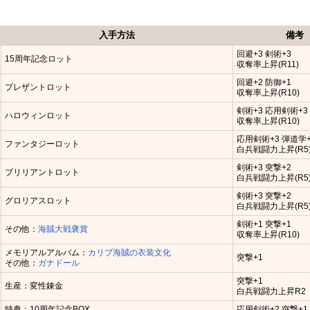
入手方法
備考
回避+3 剣術+3
15周年記念ロット
収奪率上昇(R11)
回避+2 防御+1
プレザントロット
収奪率上昇(R10)
剣術+3 応用剣術+3
ハロウィンロット
収奪率上昇(R10)
応用剣術+3 弾道学+
ファンタジーロット
白兵戦闘力上昇(R5
剣術+3 突撃+2
ブリリアントロット
白兵戦闘力上昇(R5
剣術+3 突撃+2
グロリアスロット
白兵戦闘力上昇(R5
剣術+1 突撃+1
その他：
海賊大戦褒賞
収奪率上昇(R10)
メモリアルアルバム：
カリブ海賊の衣装文化
突撃+1
その他：
ガナドール
突撃+1
生産：変性錬金
白兵戦闘力上昇R2
特典：10周年記念BOX
応用剣術+2 突撃+1