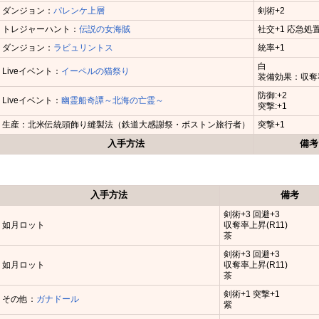
ダンジョン：
パレンケ上層
剣術+2
トレジャーハント：
伝説の女海賊
社交+1 応急処置
ダンジョン：
ラビュリントス
統率+1
白
Liveイベント：
イーペルの猫祭り
装備効果：収奪率
防御:+2
Liveイベント：
幽霊船奇譚～北海の亡霊～
突撃:+1
生産：北米伝統頭飾り縫製法（鉄道大感謝祭・ボストン旅行者）
突撃+1
入手方法
備考
入手方法
備考
剣術+3 回避+3
如月ロット
収奪率上昇(R11)
茶
剣術+3 回避+3
如月ロット
収奪率上昇(R11)
茶
剣術+1 突撃+1
その他：
ガナドール
紫