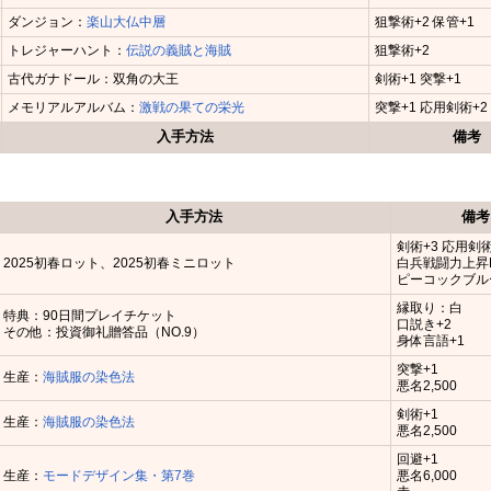
ダンジョン：
楽山大仏中層
狙撃術+2 保管+1
トレジャーハント：
伝説の義賊と海賊
狙撃術+2
古代ガナドール：双角の大王
剣術+1 突撃+1
メモリアルアルバム：
激戦の果ての栄光
突撃+1 応用剣術+2
入手方法
備考
入手方法
備考
剣術+3 応用剣術
2025初春ロット、2025初春ミニロット
白兵戦闘力上昇
ピーコックブル
縁取り：白
特典：90日間プレイチケット
口説き+2
その他：投資御礼贈答品（NO.9）
身体言語+1
突撃+1
生産：
海賊服の染色法
悪名2,500
剣術+1
生産：
海賊服の染色法
悪名2,500
回避+1
生産：
モードデザイン集・第7巻
悪名6,000