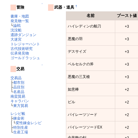
↑
†
冒険
武器・道具
名前
ブースト値
書庫・地図
発見物一覧
└
論戦
ハイレディンの舶刀
+3
沈没船
遺跡ダンジョン
悪魔の羽
+3
大迷宮
トレジャーハント
古代技術研究
デスサイズ
+3
伝承発見物
ゴールドラッシュ
ベルセルクの斧
+3
↑
交易
悪魔の三叉槍
+3
交易品
├
都市別
├
品目別
如意棒
+2
└
名産品
南蛮貿易
キャラバン
ビル
+2
└
東方貿易
レシピ帳
パイレーツソード
+2
├
錬金術
│└
変性錬金レシピ
パイレーツソードEX
+2
├
特別生産
└
生産工場
金装飾の剣
+2