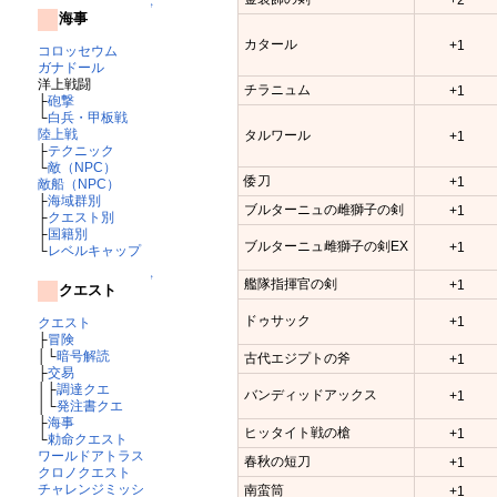
↑
海事
カタール
+1
コロッセウム
ガナドール
洋上戦闘
チラニュム
+1
├
砲撃
└
白兵・甲板戦
陸上戦
タルワール
+1
├
テクニック
└
敵（NPC）
倭刀
+1
敵船（NPC）
├
海域群別
ブルターニュの雌獅子の剣
+1
├
クエスト別
├
国籍別
ブルターニュ雌獅子の剣EX
+1
└
レベルキャップ
↑
艦隊指揮官の剣
+1
クエスト
ドゥサック
+1
クエスト
├
冒険
│└
暗号解読
古代エジプトの斧
+1
├
交易
│├
調達クエ
バンディッドアックス
+1
│└
発注書クエ
├
海事
ヒッタイト戦の槍
+1
└
勅命クエスト
ワールドアトラス
春秋の短刀
+1
クロノクエスト
チャレンジミッシ
南蛮筒
+1