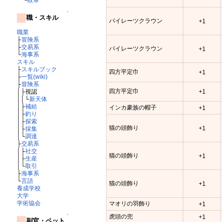
↑
職・スキル
パイレーツクラウン
+1
職業
├
冒険系
├
交易系
パイレーツクラウン
+1
└
海事系
スキル
├
スキルブック
四方平定巾
+1
├
一覧(wiki)
├
冒険系
四方平定巾
+1
│├視認
││└
新天体
│├
補給
インカ豪族の帽子
+1
│├
釣り
│├
探索
猫の頭飾り
+1
│├
採集
│└
調達
├
交易系
│├
社交
猫の頭飾り
+1
│├
生産
│└
取引
├
海事系
└
言語
猫の頭飾り
+1
養成学校
大学
学術協会
マオリの羽飾り
+1
↑
虎頭の兜
+1
副官・ペット