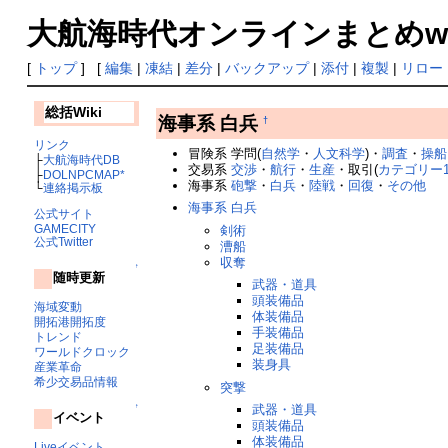
大航海時代オンラインまとめwiki
[
トップ
] [
編集
|
凍結
|
差分
|
バックアップ
|
添付
|
複製
|
リロー
総括Wiki
海事系 白兵
†
リンク
冒険系 学問(
自然学
・
人文科学
)・
調査
・
操船
├
大航海時代DB
交易系
交渉
・
航行
・
生産
・取引(
カテゴリー
├
DOLNPCMAP*
海事系
砲撃
・
白兵
・
陸戦
・
回復
・
その他
└
連絡掲示板
海事系 白兵
公式サイト
GAMECITY
剣術
公式Twitter
漕船
収奪
↑
随時更新
武器・道具
頭装備品
海域変動
体装備品
開拓港開拓度
手装備品
トレンド
足装備品
ワールドクロック
装身具
産業革命
希少交易品情報
突撃
↑
武器・道具
イベント
頭装備品
体装備品
Liveイベント