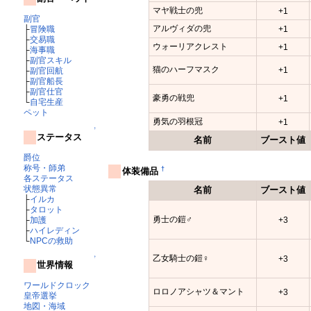
マヤ戦士の兜
+1
副官
アルヴィダの兜
+1
├
冒険職
├
交易職
ウォーリアクレスト
+1
├
海事職
├
副官スキル
猫のハーフマスク
+1
├
副官回航
├
副官船長
├
副官仕官
豪勇の戦兜
+1
└
自宅生産
ペット
勇気の羽根冠
+1
↑
ステータス
名前
ブースト値
爵位
称号・師弟
†
体装備品
各ステータス
状態異常
名前
ブースト値
├
イルカ
├
タロット
勇士の鎧♂
├
加護
+3
├
ハイレディン
└
NPCの救助
乙女騎士の鎧♀
+3
↑
世界情報
ワールドクロック
ロロノアシャツ＆マント
+3
皇帝選挙
地図・海域