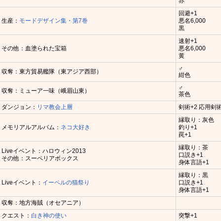
赤
回避+1
生産：
モードデザイン集・第7巻
悪名6,000
黒
速射+1
その他：血塗られた宝箱
悪名6,000
黄
♂
収奪：東方貿易艦隊（東アジア西部）
紺色
♂
収奪：ミューア一味（峨眉山東）
茶色
ダンジョン：
リマ教会上層
剣術+2 応用剣術
縁取り：灰色
メモリアルアルバム：
ネコ大好き
釣り+1
罠+1
縁取り：茶
Liveイベント：ハロウィン2013
口説き+1
その他：スーペリアボックス
身体言語+1
縁取り：黒
Liveイベント：
イーペルの猫祭り
口説き+1
身体言語+1
収奪：地方海賊（オセアニア）
クエスト：
白き神の使い
突撃+1