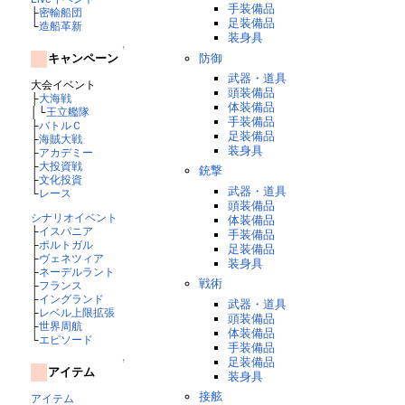
手装備品
├
密輸船団
足装備品
└
造船革新
装身具
↑
防御
キャンペーン
武器・道具
大会イベント
頭装備品
├
大海戦
体装備品
│└
王立艦隊
手装備品
├
バトルＣ
足装備品
├
海賊大戦
装身具
├
アカデミー
├
大投資戦
銃撃
├
文化投資
武器・道具
└
レース
頭装備品
シナリオイベント
体装備品
├
イスパニア
手装備品
├
ポルトガル
足装備品
├
ヴェネツィア
装身具
├
ネーデルラント
戦術
├
フランス
├
イングランド
武器・道具
├
レベル上限拡張
頭装備品
├
世界周航
体装備品
└
エピソード
手装備品
足装備品
↑
アイテム
装身具
接舷
アイテム