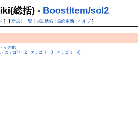
(総括) -
BoostItem/sol2
ド
] [
新規
|
一覧
|
単語検索
|
最終更新
|
ヘルプ
]
・
その他
1
・
カテゴリー2
・
カテゴリー3
・
カテゴリー4
)