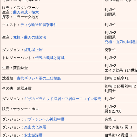
販売：イスタンブール
剣術+1
生産：
曲刀錬成・極意
戦闘系
探索：コラーナク地方
クエスト：
ディヴ輸送船襲撃事件
剣術+1
剣術+2
生産：
究極・曲刀の錬製法
戦闘系
究極・曲刀の錬製
ダンジョン：
紅毛城上層
突撃+1
トレジャーハント：
伝説の義賊と海賊
剣術+2
剣術+2
生産：変性錬金
エイジ効果（14世
沈没船：
古代ギリシャ軍の三段櫂船
戦術+2 統率+1
剣術+2 応用剣術+2
その他：武器褒賞
剣闘士
ダンジョン：
ギザのピラミッド深層・中層ローマコイン販売
剣術+1
剣術+2
販売：ナッソー・ホロ
悪名2,700
ダンジョン：
アブ・シンベル神殿中層
突撃+1
ダンジョン：
楽山大仏深層
投てき術+2 罠+1
ダンジョン：
安土城深層
狙撃術+2 貫通+2