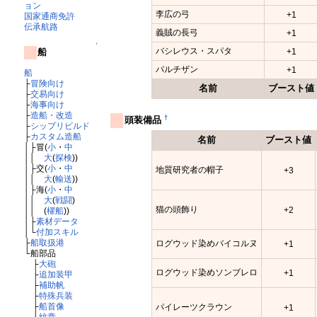
ョン
李広の弓
+1
国家通商免許
伝承航路
義賊の長弓
+1
↑
バシレウス・スパタ
船
+1
パルチザン
+1
船
├
冒険向け
名前
ブースト値
├
交易向け
├
海事向け
├
造船・改造
†
頭装備品
├
シップリビルド
├
カスタム造船
名前
ブースト値
│├冒(
小
・
中
││
大
(
探検
))
│├交(
小
・
中
地質研究者の帽子
+3
││
大
(
輸送
))
│├海(
小
・
中
││
大
(
戦闘
)
猫の頭飾り
+2
││ (
櫂船
))
│├
素材データ
│└
付加スキル
├
船取扱港
ログウッド染めバイコルヌ
+1
└船部品
├
大砲
ログウッド染めソンブレロ
+1
├
追加装甲
├
補助帆
├
特殊兵装
├
船首像
パイレーツクラウン
+1
└
紋章