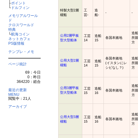
├
ポイント
└
ドルフィン
特製大型2層
工
造
-
-
櫂船
芸-
船-
メモリアルワール
ド
クロスワールド
特典
造
└
航海コイン
公用2層甲板
工芸
造船
各国本拠地
所
ネットカフェ
型大型船体
14
15
方
PS版情報
テンプレ・メモ
各国本拠地
造
公用大型2層
工芸
造船
(イスタンにレ
所
ページ統計
櫂船
14
15
シピなし？)
方
69：今日
0：昨日
364220：総合
造
公用3層甲板
工芸
造船
最近の更新
各国本拠地
所
型大型船体
15
16
MENU
方
閲覧中：21人
アーカイブ
造
公用大型3層
工芸
造船
各国本拠地
所
櫂船
15
16
方