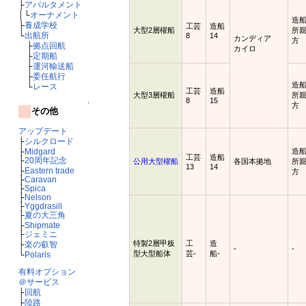
├
アパルタメント
│└
オーナメント
造
├
養成学校
工芸
造船
大型2層櫂船
所
└
出航所
8
14
カンディア
方
├
拠点回航
カイロ
├
定期船
├
運河輸送船
├
委任航行
造
└
レース
工芸
造船
大型3層櫂船
所
8
15
↑
方
その他
アップデート
├
シルクロード
造
├
Midgard
工芸
造船
├
20周年記念
公用大型櫂船
各国本拠地
所
13
14
├
Eastern trade
方
├
Caravan
├
Spica
├
Nelson
├
Yggdrasill
├
夏の大三角
├
Shipmate
├
ジェミニ
特製2層甲板
工
造
├
楽の叡智
-
-
型大型船体
芸-
船-
└
Polaris
有料オプション
＠サービス
├
回航
├
陸路