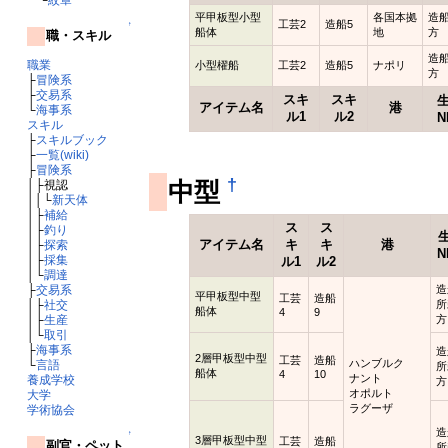
平甲板型小型
各国本拠
造
工芸2
造船5
↑
船体
地
方
職・スキル
造
職業
小型櫂船
工芸2
造船5
ナポリ
方
├
冒険系
├
交易系
スキ
スキ
アイテム名
港
└
海事系
ル1
ル2
N
スキル
├
スキルブック
├
一覧(wiki)
├
冒険系
†
中型
│├視認
││└
新天体
│├
補給
ス
ス
│├
釣り
アイテム名
キ
キ
港
│├
探索
N
│├
採集
ル1
ル2
│└
調達
├
交易系
造
平甲板型中型
工芸
造船
│├
社交
所
船体
4
9
│├
生産
方
│└
取引
├
海事系
造
2層甲板型中型
工芸
造船
ハンブルク
└
言語
所
船体
4
10
ナント
養成学校
方
オポルト
大学
ラグーザ
学術協会
造
↑
3層甲板型中型
工芸
造船
副官・ペット
所