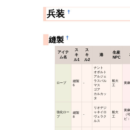
†
兵装
†
縫製
ス
ス
アイテ
生産
キ
キ
港
ム名
NPC
ル1
ル2
ナント
オポルト
アルジェ
ラスパル
船大
縫製
ロープ
黄麻
-
6
マス
工
ゴア
カルカッ
タ
リオデジ
黄麻
強化ロー
ャネイロ
船大
縫製
-
（
プ
ヴェラク
工
8
ピ：
ルス