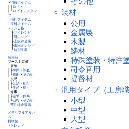
その他
├
消費アイテム
│├
ロット
装材
│└
ログインスタン
プ
├
消耗アイテム
公用
├
原料アイテム
└
レシピ帳
金属製
├
マイレシピ
├
餌レシピ
木製
├
上級錬金術
├
街固定レシピ
鱗材
└
特別生産
装備品
特殊塗装・特注
ブースト装備
├冒険
司令官用
│├
学問
・
調査
│└
操船
・
その他
提督材
├交易
│├
交渉
・
航行
汎用タイプ（工房
│└
生産
・
取引
└海事
│├
砲撃
・
白兵
小型
│└
回復
・
その他
└
変性錬金装備
中型
メモリアルアルバ
ム
大型
博物館
└
トレンド