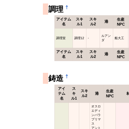
†
調理
アイテム
スキ
スキ
生産
港
名
ル1
ル2
NPC
ルアン
調理室
調理12
-
船大工
ダ
アイテム
スキ
スキ
生産
港
名
ル1
ル2
NPC
†
鋳造
アイ
ス
スキ
生産
テム
キ
港
ル2
NPC
名
ル1
オスロ
エディ
ンバラ
プリマ
ス
アント