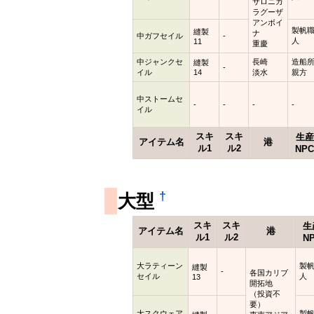
サロニカ
ラグーザ
アンボイ
製帆
縫製
ナ
中ガフセイル
-
人
11
重慶
中ジャンクセ
長崎
造船
縫製
-
イル
14
淡水
親方
中ストームセ
-
-
-
-
イル
スキ
スキ
生産
アイテム名
港
ル1
ル2
NP
†
大型
スキ
スキ
生
アイテム名
港
ル1
ル2
N
大ラティーン
製
縫製
-
各国カリブ
セイル
人
13
開拓地
（投資不
要）
大スクウェア
製