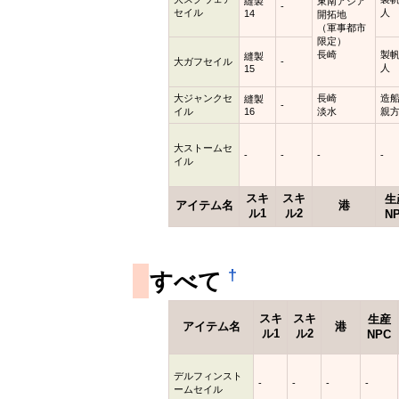
縫製
東南アジア
-
セイル
人
14
開拓地
（軍事都市
限定）
長崎
製
縫製
大ガフセイル
-
人
15
大ジャンクセ
長崎
造
縫製
-
イル
16
淡水
親
大ストームセ
-
-
-
-
イル
スキ
スキ
生
アイテム名
港
ル1
ル2
N
†
すべて
スキ
スキ
生産
アイテム名
港
ル1
ル2
NPC
デルフィンスト
-
-
-
-
ームセイル