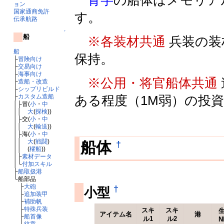
青字
の船体はメモリア
ョン
国家通商免許
す。
伝承航路
↑
船
※各装材共通
兵装の装
船
保持。
├
冒険向け
├
交易向け
├
海事向け
※公用・将官船体共通
├
造船・改造
├
シップリビルド
├
カスタム造船
ある程度（1M弱）の投
│├冒(
小
・
中
││
大
(
探検
))
│├交(
小
・
中
││
大
(
輸送
))
│├海(
小
・
中
││
大
(
戦闘
)
†
船体
││ (
櫂船
))
│├
素材データ
│└
付加スキル
├
船取扱港
└船部品
├
大砲
†
小型
├
追加装甲
├
補助帆
├
特殊兵装
スキ
スキ
アイテム名
港
├
船首像
ル1
ル2
N
└
紋章