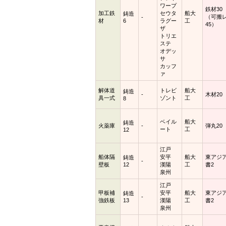
ワープ
鉄材30
加工鉄
セウタ
船大
鋳造
（可搬
-
材
6
ラグー
工
45）
ザ
トリエ
ステ
オデッ
サ
カッフ
ァ
解体道
トレビ
船大
鋳造
-
木材20
具一式
ゾント
工
8
ベイル
船大
鋳造
火薬庫
-
弾丸20
ート
工
12
江戸
船体隔
安平
船大
東アジ
鋳造
-
壁板
12
漢陽
工
書2
泉州
江戸
甲板補
安平
船大
東アジ
鋳造
-
強鉄板
13
漢陽
工
書2
泉州