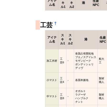
アイテ
生産
キ
キ
港
ム名
NPC
ル1
ル2
†
工芸
ス
ス
アイテ
生産
キ
キ
港
ム名
NPC
ル1
ル2
各国占有開拓地
ブエノスアイレス
工
船大
加工木材
-
モザンビーク
芸6
工
ポンディシェリ
ディヴ
工
製材
小マスト
各国本拠地
-
芸4
職人
オポルト
工
ラグーザ
製材
中マスト
-
芸8
ハンブルク
職人
ナント