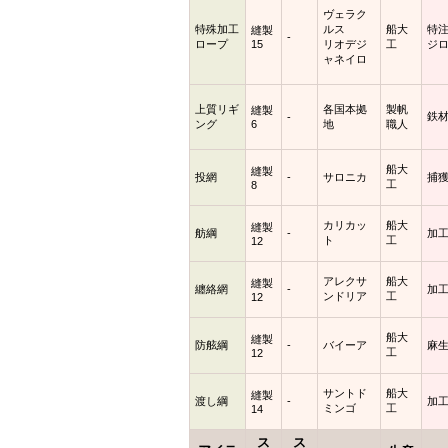
ヴェラク
特殊加工
ルス
船大
特
縫製
-
ロープ
15
リオデジ
工
ジロ
ャネイロ
上質リギ
各国本拠
製帆
縫製
鉄材
-
ング
6
地
職人
船大
縫製
投網
-
サロニカ
捕獲
工
8
カリカッ
船大
縫製
舫綱
-
加
ト
工
12
アレクサ
船大
縫製
纏絡網
-
加
ンドリア
工
12
船大
縫製
防舷綱
-
バイーア
麻生
工
12
サントド
船大
縫製
渡し綱
-
加
ミンゴ
工
14
ス
ス