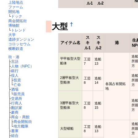
N
上陸地点
ル1
ル2
ファーム
開拓地
└
ドック
商会開拓街
†
大型
博物館
└
トレンド
大学
ス
ス
遺跡ダンジョン
生
アイテム名
キ
キ
港
コロッセウム
NP
ル1
ル2
横断鉄道
造
街・港
平甲板型大型
工芸
造船
所
├
言語
船体
7
13
方
├
人物（NPC）
├
銀行
├
役人
造
2層甲板型大
工芸
造船
│├
投資
所
型船体
8
14
各国占有開拓
│└
亡命
方
地
├
酒場
│└
販売員
├
交易所
造
3層甲板型大
├
行商人
工芸
造船
所
型船体
8
15
├
翻訳家
方
├
豪商
├
商会・商館
│├
商会開拓街
造
│└
地方艦隊
工芸
造船
大型櫂船
所
├
書庫
8
13
方
├
組合