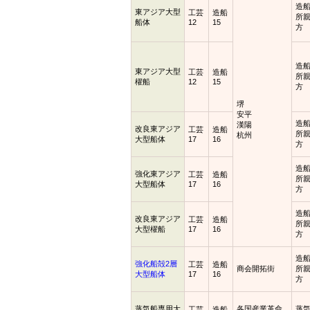
造
東アジア大型
工芸
造船
所
船体
12
15
方
造
東アジア大型
工芸
造船
所
櫂船
12
15
方
堺
安平
造
漢陽
改良東アジア
工芸
造船
所
杭州
大型船体
17
16
方
造
強化東アジア
工芸
造船
所
大型船体
17
16
方
造
改良東アジア
工芸
造船
所
大型櫂船
17
16
方
造
強化船殻2層
工芸
造船
商会開拓街
所
大型船体
17
16
方
蒸気船専用大
各国産業革命
蒸
工芸
造船