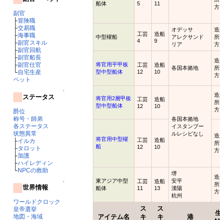
船体
5
11
方
副官
├
冒険職
├
交易職
オデッサ
造
工芸
造船
├
海事職
中型櫂船
アレクサンド
所
4
9
├
副官スキル
リア
方
├
副官回航
├
副官船長
造
├
副官仕官
将官用平甲板
工芸
造船
各国本拠地
所
└
自宅生産
型中型船体
12
10
方
ペット
↑
造
ステータス
将官用2層甲板
工芸
造船
所
型中型船体
12
10
方
爵位
称号・師弟
各国本拠地
各ステータス
イスタンブー
状態異常
ルレシピなし
造
将官用中型櫂
工芸
造船
├
イルカ
所
船
12
10
├
タロット
方
├
加護
├
ハイレディン
└
NPCの救助
堺
造
東アジア中型
安平
工芸
造船
↑
所
世界情報
船体
11
13
漢陽
方
杭州
ワールドクロック
ス
ス
皇帝選挙
アイテム名
キ
キ
港
地図・海域