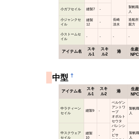
製帆職
小ガフセイル
縫製7
-
人
小ジャンクセ
長崎
造船所
縫製
-
イル
12
淡水
親方
小ストームセ
-
-
-
-
イル
スキ
スキ
生産
アイテム名
港
ル1
ル2
NPC
†
中型
スキ
スキ
生産
アイテム名
港
ル1
ル2
NP
ベルゲン
アントワ
中ラティーン
製帆
縫製9
-
ープ
セイル
人
オポルト
セウタ
バレンシ
ア
中スクウェア
製帆
縫製
ピサ
-
セイル
10
人