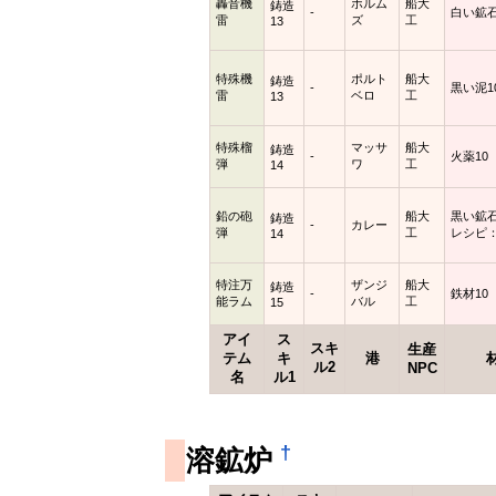
轟音機
ホルム
船大
鋳造
-
白い鉱石
雷
ズ
工
13
特殊機
ポルト
船大
鋳造
-
黒い泥1
雷
ベロ
工
13
特殊榴
マッサ
船大
鋳造
-
火薬10
弾
ワ
工
14
鉛の砲
船大
黒い鉱石
鋳造
-
カレー
弾
工
レシピ：
14
特注万
ザンジ
船大
鋳造
-
鉄材10
能ラム
バル
工
15
アイ
ス
スキ
生産
テム
キ
港
ル2
NPC
名
ル1
†
溶鉱炉