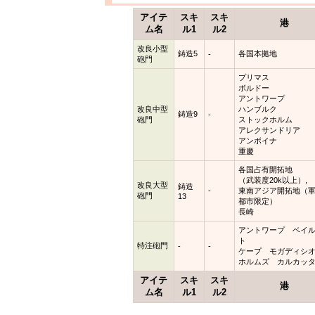
アイテ
スキ
スキ
港
ム名
ル1
ル2
改良小型
鋳造5
各国本拠地
-
砲門
プリマス
ボルドー
アントワープ
改良中型
ハンブルク
鋳造9
-
砲門
ストックホルム
アレクサンドリア
アンボイナ
重慶
各国占有開拓地
（武装度20k以上）,
改良大型
鋳造
-
東南アジア開拓地（
砲門
13
都市限定）
長崎
アントワープ ベイ
ト
特注砲門
-
-
ケープ モガディシ
ホルムズ カルカッ
アイテ
スキ
スキ
港
ム名
ル1
ル2