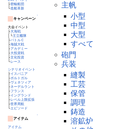
主帆
├
密輸船団
└
造船革新
小型
↑
キャンペーン
中型
大会イベント
├
大海戦
大型
│└
王立艦隊
├
バトルＣ
すべて
├
海賊大戦
├
アカデミー
砲門
├
大投資戦
├
文化投資
兵装
└
レース
シナリオイベント
縫製
├
イスパニア
├
ポルトガル
工芸
├
ヴェネツィア
├
ネーデルラント
├
フランス
保管
├
イングランド
├
レベル上限拡張
調理
├
世界周航
└
エピソード
鋳造
↑
アイテム
溶鉱炉
アイテム