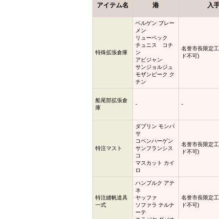
アイテム名
港
入手
ベルゲン ブレー
メン
リューベック
チュニス コチ
名誉市長限定工
特殊拡張倉庫
ン
ド不可)
アビジャン
サンジョルジュ
モザンビーク ク
チン
船尾部拡張倉
-
-
庫
ダブリン モンバ
サ
コペンハーゲン
名誉市長限定工
特注マスト
サンフランシス
ド不可)
コ
マスカット カイ
ロ
ハンブルク アテ
ネ
特注縫帆道具
ヤッファ
名誉市長限定工
一式
ソファラ テルナ
ド不可)
ーテ