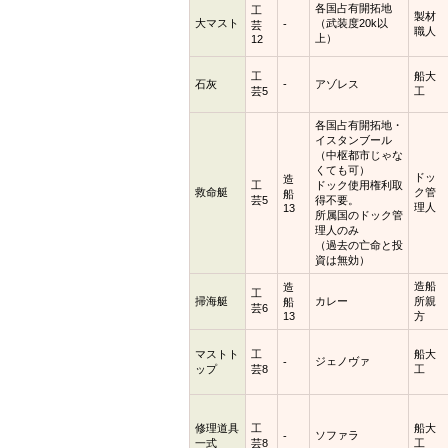
各国占有開拓地
工
製材
大マスト
（武装度20k以
-
芸
職人
上）
12
工
船大
石灰
-
アゾレス
芸5
工
各国占有開拓地・
イスタンブール
（中枢都市じゃな
くても可）
ドッ
造
工
ドック使用権利取
救命艇
ク管
船
芸5
得不要。
理人
13
所属国のドック管
理人のみ
（過去の亡命と投
資は無効）
造船
造
工
掃海艇
カレー
所親
船
芸6
13
方
マストト
工
船大
ジェノヴァ
-
ップ
芸8
工
修理道具
工
船大
ソファラ
-
一式
芸8
工