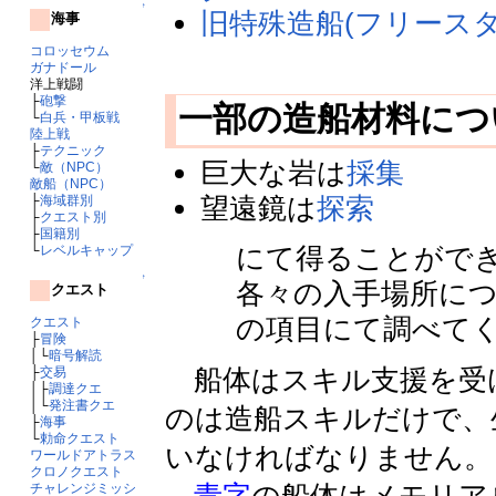
↑
旧特殊造船(フリースタ
海事
コロッセウム
ガナドール
洋上戦闘
├
砲撃
一部の造船材料に
└
白兵・甲板戦
陸上戦
├
テクニック
巨大な岩は
採集
└
敵（NPC）
敵船（NPC）
望遠鏡は
探索
├
海域群別
├
クエスト別
├
国籍別
にて得ることがで
└
レベルキャップ
↑
各々の入手場所に
クエスト
の項目にて調べて
クエスト
├
冒険
│└
暗号解読
船体はスキル支援を受
├
交易
│├
調達クエ
│└
発注書クエ
のは造船スキルだけで、
├
海事
└
勅命クエスト
いなければなりません。
ワールドアトラス
クロノクエスト
チャレンジミッシ