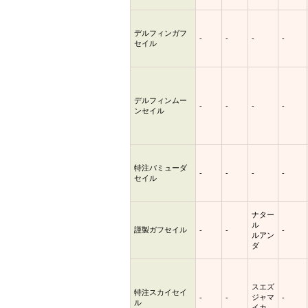
デルフィンガフ
-
-
-
-
セイル
デルフィンムー
-
-
-
-
ンセイル
特注バミューダ
-
-
-
-
セイル
ナター
ル
謹製ガフセイル
-
-
-
ルアン
ダ
スエズ
特注スカイセイ
ジャマ
-
-
-
ル
イカ