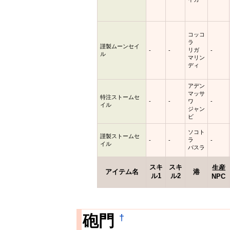
コッコ
ラ
謹製ムーンセイ
リガ
-
-
-
ル
マリン
ディ
アデン
マッサ
特注ストームセ
-
-
ワ
-
イル
ジャン
ビ
ソコト
謹製ストームセ
ラ
-
-
-
イル
バスラ
スキ
スキ
生産
アイテム名
港
ル1
ル2
NPC
†
砲門