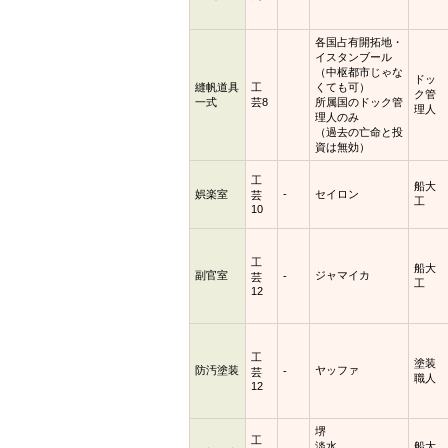
各国占有開拓地・
イスタンブール
（中枢都市じゃな
ドッ
縫帆道具
工
くても可）
ク管
一式
芸8
所属国のドック管
理人
理人のみ
（過去の亡命と投
資は無効）
工
船大
娯楽室
-
セイロン
芸
工
10
工
船大
副官室
ジャマイカ
-
芸
工
12
工
塗装
防汚塗装
ヤッファ
-
芸
職人
12
堺
工
淡水
船大