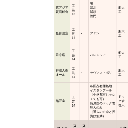
堺
工
東アジア
淡水
船大
芸
貿易船倉
浦項
工
13
澳門
工
船大
提督居室
アデン
-
芸
工
14
工
船大
司令塔
-
バレンシア
芸
工
14
工
特注大型
船大
-
セヴァストポリ
芸
オール
工
14
各国占有開拓地・
イスタンブール
（中枢都市じゃな
ドッ
工
くても可）
船匠室
ク管
芸
所属国のドック管
理人
14
理人のみ
（過去の亡命と投
資は無効）
ス
ス