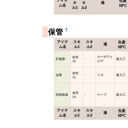
アイテ
生産
キ
キ
港
ム名
NPC
ル1
ル2
†
保管
アイテ
スキ
スキ
生産
港
ム名
ル1
ル2
NPC
カーボヴェ
保管
貯蔵庫
-
船大工
ルデ
10
保管
金庫
-
リガ
船大工
12
保管
特殊船倉
ケープ
船大工
-
14
アイテ
スキ
スキ
生産
港
ム名
ル1
ル2
NPC