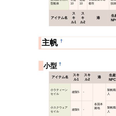
型船体
10
10
都市
技
ス
ス
生
アイテム名
キ
キ
港
NP
ル1
ル2
†
主帆
†
小型
スキ
スキ
生産
アイテム名
港
ル1
ル2
NPC
小ラティーン
製帆職
縫製5
-
セイル
人
各国本
小スクウェア
製帆職
拠地
縫製6
-
セイル
人