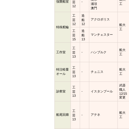
強襲船室
-
芸
浦項
工
12
澳門
工
造
アクロポリス
芸
船
12
12
船大
特殊舵輪
工
工
造
マンチェスター
芸
船
15
13
工
船大
工作室
-
ハンブルク
芸
工
13
工
特注軽量
船大
-
チュニス
芸
オール
工
13
武器
工
職人
診察室
-
イスタンブール
芸
12/15
13
変更
工
船大
船尾回廊
アテネ
-
芸
工
13