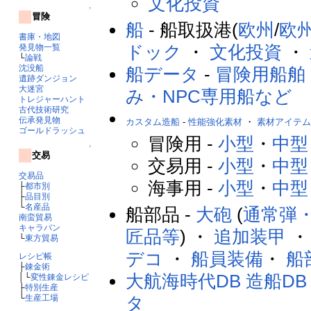
文化投資
↑
冒険
船
- 船取扱港(
欧州
/
欧
書庫・地図
ドック
・
文化投資
・
発見物一覧
└
論戦
沈没船
船データ
-
冒険用船舶
遺跡ダンジョン
大迷宮
み・NPC専用船など
トレジャーハント
古代技術研究
伝承発見物
カスタム造船
-
性能強化素材
・
素材アイテ
ゴールドラッシュ
冒険用 -
小型
・
中型
↑
交易
交易用 -
小型
・
中型
交易品
海事用 -
小型
・
中型
├
都市別
├
品目別
└
名産品
船部品 -
大砲
(
通常弾
南蛮貿易
キャラバン
匠品等
) ・
追加装甲
└
東方貿易
デコ
・
船員装備
・
船
レシピ帳
├
錬金術
大航海時代DB 造船DB
│└
変性錬金レシピ
├
特別生産
タ
└
生産工場