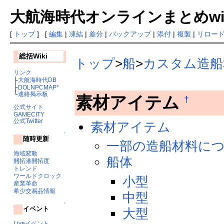
大航海時代オンラインまとめwiki
[
トップ
] [
編集
|
凍結
|
差分
|
バックアップ
|
添付
|
複製
|
リロー
総括Wiki
トップ
>
船
>
カスタム造船
リンク
├
大航海時代DB
├
DOLNPCMAP*
└
連絡掲示板
素材アイテム
†
公式サイト
GAMECITY
公式Twitter
素材アイテム
↑
随時更新
一部の造船材料に
海域変動
船体
開拓港開拓度
トレンド
ワールドクロック
小型
産業革命
希少交易品情報
中型
↑
イベント
大型
Liveイベント