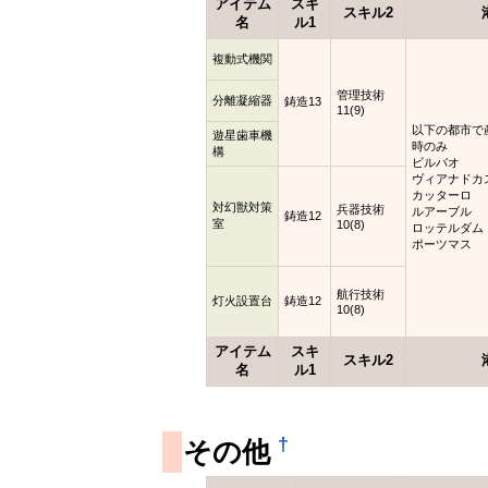
アイテム
スキ
スキル2
名
ル1
複動式機関
管理技術
分離凝縮器
鋳造13
11(9)
以下の都市で
遊星歯車機
時のみ
構
ビルバオ
ヴィアナドカ
カッターロ
対幻獣対策
兵器技術
ルアーブル
鋳造12
室
10(8)
ロッテルダム
ポーツマス
航行技術
灯火設置台
鋳造12
10(8)
アイテム
スキ
スキル2
名
ル1
†
その他