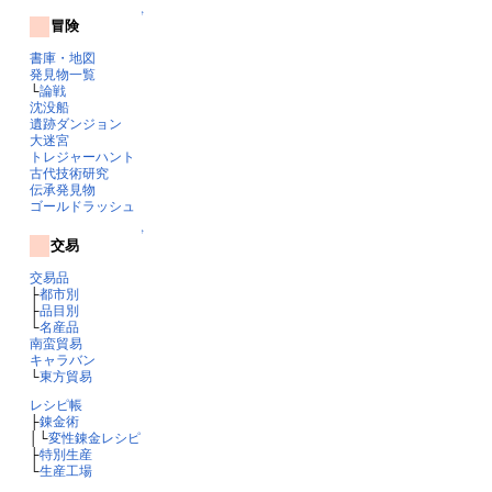
↑
冒険
書庫・地図
発見物一覧
└
論戦
沈没船
遺跡ダンジョン
大迷宮
トレジャーハント
古代技術研究
伝承発見物
ゴールドラッシュ
↑
交易
交易品
├
都市別
├
品目別
└
名産品
南蛮貿易
キャラバン
└
東方貿易
レシピ帳
├
錬金術
│└
変性錬金レシピ
├
特別生産
└
生産工場