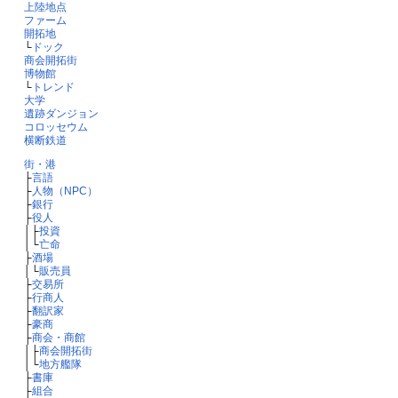
上陸地点
ファーム
開拓地
└
ドック
商会開拓街
博物館
└
トレンド
大学
遺跡ダンジョン
コロッセウム
横断鉄道
街・港
├
言語
├
人物（NPC）
├
銀行
├
役人
│├
投資
│└
亡命
├
酒場
│└
販売員
├
交易所
├
行商人
├
翻訳家
├
豪商
├
商会・商館
│├
商会開拓街
│└
地方艦隊
├
書庫
├
組合