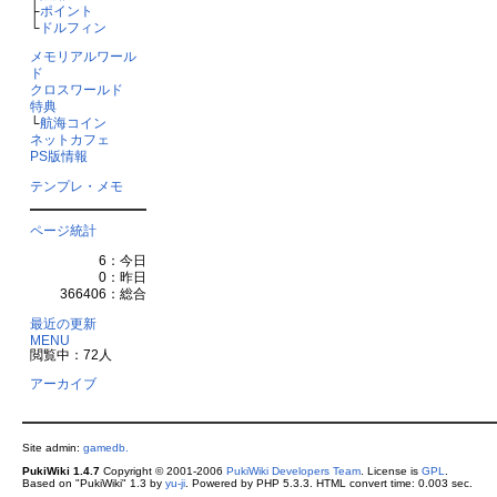
├
ポイント
└
ドルフィン
メモリアルワール
ド
クロスワールド
特典
└
航海コイン
ネットカフェ
PS版情報
テンプレ・メモ
ページ統計
6：今日
0：昨日
366406：総合
最近の更新
MENU
閲覧中：72人
アーカイブ
Site admin:
gamedb.
PukiWiki 1.4.7
Copyright © 2001-2006
PukiWiki Developers Team
. License is
GPL
.
Based on "PukiWiki" 1.3 by
yu-ji
. Powered by PHP 5.3.3. HTML convert time: 0.003 sec.