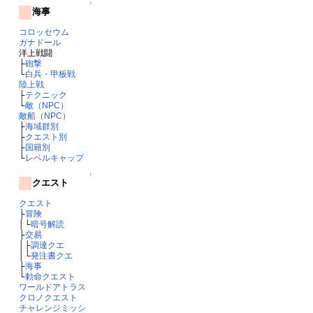
↑
海事
コロッセウム
ガナドール
洋上戦闘
├
砲撃
└
白兵・甲板戦
陸上戦
├
テクニック
└
敵（NPC）
敵船（NPC）
├
海域群別
├
クエスト別
├
国籍別
└
レベルキャップ
↑
クエスト
クエスト
├
冒険
│└
暗号解読
├
交易
│├
調達クエ
│└
発注書クエ
├
海事
└
勅命クエスト
ワールドアトラス
クロノクエスト
チャレンジミッシ