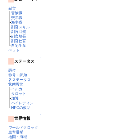
副官
├
冒険職
├
交易職
├
海事職
├
副官スキル
├
副官回航
├
副官船長
├
副官仕官
└
自宅生産
ペット
↑
ステータス
爵位
称号・師弟
各ステータス
状態異常
├
イルカ
├
タロット
├
加護
├
ハイレディン
└
NPCの救助
↑
世界情報
ワールドクロック
皇帝選挙
地図・海域