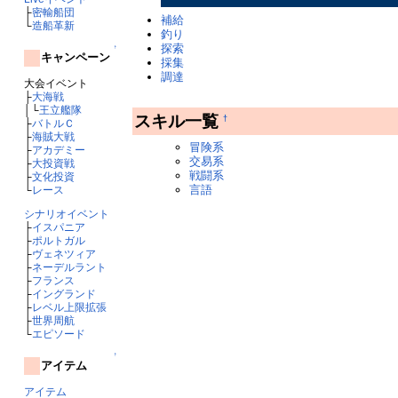
├
密輸船団
補給
└
造船革新
釣り
探索
↑
キャンペーン
採集
調達
大会イベント
├
大海戦
│└
王立艦隊
スキル一覧
†
├
バトルＣ
├
海賊大戦
冒険系
├
アカデミー
交易系
├
大投資戦
戦闘系
├
文化投資
言語
└
レース
シナリオイベント
├
イスパニア
├
ポルトガル
├
ヴェネツィア
├
ネーデルラント
├
フランス
├
イングランド
├
レベル上限拡張
├
世界周航
└
エピソード
↑
アイテム
アイテム