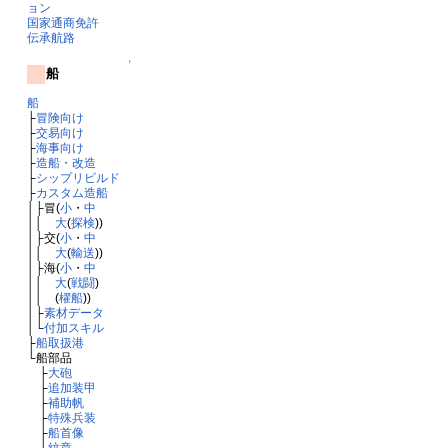
ョン
国家通商免許
伝承航路
↑
船
船
├
冒険向け
├
交易向け
├
海事向け
├
造船・改造
├
シップリビルド
├
カスタム造船
│├冒(
小
・
中
││
大
(
探検
))
│├交(
小
・
中
││
大
(
輸送
))
│├海(
小
・
中
││
大
(
戦闘
)
││ (
櫂船
))
│├
素材データ
│└
付加スキル
├
船取扱港
└船部品
├
大砲
├
追加装甲
├
補助帆
├
特殊兵装
├
船首像
└
紋章