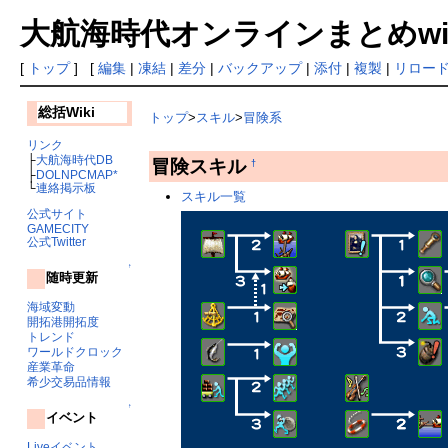
大航海時代オンラインまとめwiki
[
トップ
] [
編集
|
凍結
|
差分
|
バックアップ
|
添付
|
複製
|
リロー
総括Wiki
トップ
>
スキル
>
冒険系
リンク
├
大航海時代DB
冒険スキル
†
├
DOLNPCMAP*
└
連絡掲示板
スキル一覧
公式サイト
GAMECITY
公式Twitter
↑
随時更新
海域変動
開拓港開拓度
トレンド
ワールドクロック
産業革命
希少交易品情報
↑
イベント
Liveイベント