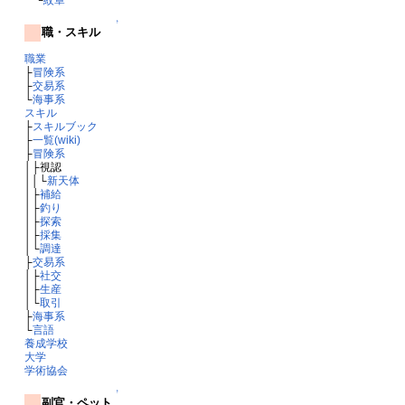
↑
職・スキル
職業
├
冒険系
├
交易系
└
海事系
スキル
├
スキルブック
├
一覧(wiki)
├
冒険系
│├視認
││└
新天体
│├
補給
│├
釣り
│├
探索
│├
採集
│└
調達
├
交易系
│├
社交
│├
生産
│└
取引
├
海事系
└
言語
養成学校
大学
学術協会
↑
副官・ペット