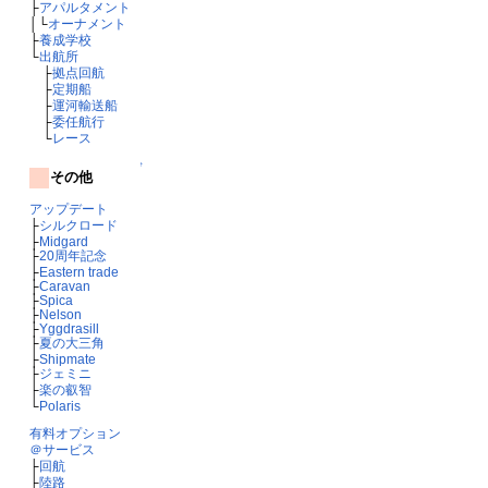
├
アパルタメント
│└
オーナメント
├
養成学校
└
出航所
├
拠点回航
├
定期船
├
運河輸送船
├
委任航行
└
レース
↑
その他
アップデート
├
シルクロード
├
Midgard
├
20周年記念
├
Eastern trade
├
Caravan
├
Spica
├
Nelson
├
Yggdrasill
├
夏の大三角
├
Shipmate
├
ジェミニ
├
楽の叡智
└
Polaris
有料オプション
＠サービス
├
回航
├
陸路