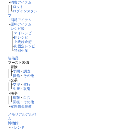
├
消費アイテム
│├
ロット
│└
ログインスタン
プ
├
消耗アイテム
├
原料アイテム
└
レシピ帳
├
マイレシピ
├
餌レシピ
├
上級錬金術
├
街固定レシピ
└
特別生産
装備品
ブースト装備
├冒険
│├
学問
・
調査
│└
操船
・
その他
├交易
│├
交渉
・
航行
│└
生産
・
取引
└海事
│├
砲撃
・
白兵
│└
回復
・
その他
└
変性錬金装備
メモリアルアルバ
ム
博物館
└
トレンド