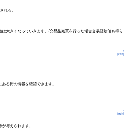
承される。
値は大きくなっていきます。(交易品売買を行った場合交易経験値も得ら
↑
[edit]
にある街の情報を確認できます。
↑
[edit]
標が与えられます。