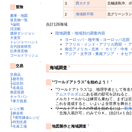
西カナダ
北極諸島沖、
3
↑
冒険
海域群不明
北グリーンラ
2
書庫・地図
発見物一覧
合計126海域
└
論戦
沈没船
陸地調査・地域別の調査内容
遺跡ダンジョン
大迷宮
ヨーロッパ・地中海
-
ヨーロッパ北部
トレジャーハント
アフリカ・インド
-
アフリカ西部
・
古代技術研究
南北アメリカ
-
北米
・
カリブ・中米
伝承発見物
アジア・太平洋
-
東南アジア
・
オセ
ゴールドラッシュ
↑
交易
†
海域調査
交易品
├
都市別
†
“ワールドアトラス”を始めよう！
├
品目別
└
名産品
“ワールドアトラス”は、地理学者として有名
南蛮貿易
アムステルダム
にある彼の邸宅を訪ねると
キャラバン
メルカトールからは練習も兼ねて、まずは
└
東方貿易
これを達成すると、いよいよ全世界を舞台
ワールドアトラスの作成を始めるには、
航
レシピ帳
「北海入港許可」のみでＯＫ。(合計Lv１合
├
錬金術
│└
変性錬金レシピ
├
特別生産
†
地図製作と海域調査
└
生産工場