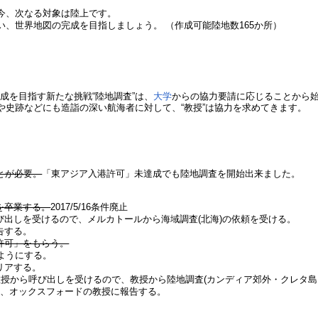
だ今、次なる対象は陸上です。
い、世界地図の完成を目指しましょう。 （作成可能陸地数165か所）
成を目指す新たな挑戦“陸地調査”は、
大学
からの協力要請に応じることから
や史跡などにも造詣の深い航海者に対して、“教授”は協力を求めてきます。
とが必要。
「東アジア入港許可」未達成でも陸地調査を開始出来ました。
を卒業する。
2017/5/16条件廃止
出しを受けるので、メルカトールから海域調査(北海)の依頼を受ける。
告する。
許可」をもらう。
ようにする。
リアする。
教授から呼び出しを受けるので、教授から陸地調査(カンディア郊外・クレタ島
後、オックスフォードの教授に報告する。