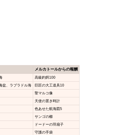
メルカトールからの報酬
海
高級釣餌100
海盆、ラブラドル海
巨匠の大工道具10
聖マルコ像
天使の置き時計
色あせた航海図5
サンゴの櫛
ドードーの羽扇子
守護の手袋