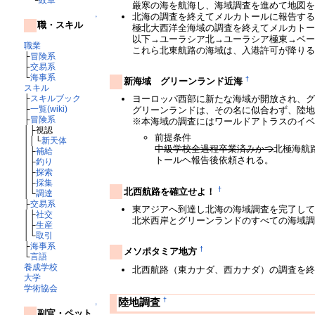
厳寒の海を航海し、海域調査を進めて地図
北海の調査を終えてメルカトールに報告す
↑
職・スキル
極北大西洋全海域の調査を終えてメルカト
以下→ユーラシア北→ユーラシア極東→ベ
職業
これら北東航路の海域は、入港許可が降り
├
冒険系
├
交易系
└
海事系
†
新海域 グリーンランド近海
スキル
├
スキルブック
ヨーロッパ西部に新たな海域が開放され、
├
一覧(wiki)
グリーンランドは、その名に似合わず、陸
├
冒険系
※本海域の調査にはワールドアトラスのイ
│├視認
前提条件
││└
新天体
中級学校全過程卒業済みかつ
北極海航
│├
補給
トールヘ報告後依頼される。
│├
釣り
│├
探索
│├
採集
†
北西航路を確立せよ！
│└
調達
├
交易系
東アジアへ到達し北海の海域調査を完了し
│├
社交
北米西岸とグリーンランドのすべての海域
│├
生産
│└
取引
├
海事系
†
メソポタミア地方
└
言語
養成学校
北西航路（東カナダ、西カナダ）の調査を
大学
学術協会
†
陸地調査
↑
副官・ペット