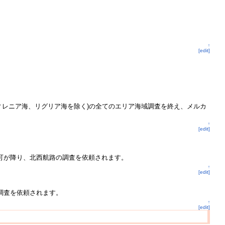
↑
[edit]
ィレニア海、リグリア海を除く)の全てのエリア海域調査を終え、メルカ
↑
[edit]
可が降り、北西航路の調査を依頼されます。
↑
[edit]
調査を依頼されます。
↑
[edit]