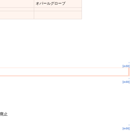
オパールグローブ
↑
[edit]
↑
[edit]
条件廃止
↑
[edit]