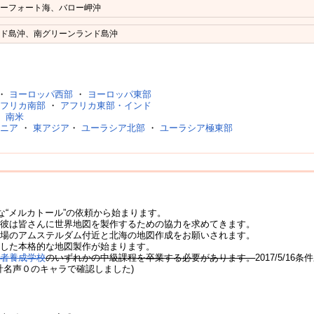
ボーフォート海、バロー岬沖
ンド島沖、南グリーンランド島沖
・
ヨーロッパ西部
・
ヨーロッパ東部
アフリカ南部
・
アフリカ東部・インド
・
南米
アニア
・
東アジア
・
ユーラシア北部
・
ユーラシア極東部
な“メルカトール”の依頼から始まります。
、彼は皆さんに世界地図を製作するための協力を求めてきます。
近場のアムステルダム付近と北海の地図作成をお願いされます。
とした本格的な地図製作が始まります。
海者養成学校
のいずれかの中級課程を卒業する必要があります。
2017/5/16
計名声０のキャラで確認しました)