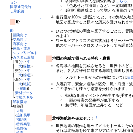
各海域の具体的な調査内容は
こちら
。
ョン
「色あせた航海図」など、一定時間進
国家通商免許
必須行動達成によって増える項目のう
伝承航路
進行度が100％に到達すると、その海域の
↑
船
地図が完成すると様々な恩恵を受けられま
船
ひとつの海域の調査を完了するごとに、冒険
├
冒険向け
れます)
├
交易向け
ワールドアトラスの進捗状況は各サーバーで
├
海事向け
他のサーバーへクロスワールドしても調査
├
造船・改造
├
シップリビルド
├
カスタム造船
†
地図の完成で得られる特典・褒賞
│├冒(
小
・
中
各海域の地図を完成させると、世界中のど
││
大
(
探検
))
また、各入港許可に属する海域を調査し切
│├交(
小
・
中
││
大
(
輸送
))
メルカトールからの報酬については
目
│├海(
小
・
中
入港許可、安全／危険の区分、風・海流・
││
大
(
戦闘
)
││ (
櫂船
))
このほかにも様々な恩恵を受けられます。
│├
素材データ
特殊な船員イベントが発生する(手すきの
│└
付加スキル
一部の災害の発生率が低下する
├
船取扱港
航行時、加速度が上昇する など
└船部品
├
大砲
├
追加装甲
†
北極海航路を確立せよ！
├
補助帆
├
特殊兵装
世界地図の製作を進めてメルカトールにそ
├
船首像
それは北極海を経て東アジアに至る“北極海
└
紋章