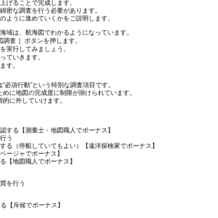
り上げることで完成します。
で綿密な調査を行う必要があります。
どのように進めていくかをご説明します。
査海域は、航海図でわかるようになっています。
星図調査 ］ボタンを押します。
容を実行してみましょう。
がっていきます。
きます。
“必須行動”という特別な調査項目です。
ために地図の完成度に制限が掛けられています。
階的に外していけます。
視認する【測量士・地図職人でボーナス】
を行う
海する（停船していてもよい）【遠洋探検家でボーナス】
ルベージャでボーナス】
ける【地図職人でボーナス】
売買を行う
する【斥候でボーナス】