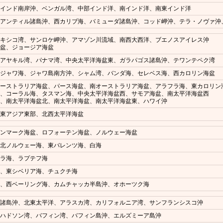
、インド南岸沖、ベンガル湾、中部インド洋、南インド洋、南東インド洋
、アンティル諸島沖、西カリブ海、バミューダ諸島沖、コッド岬沖、テラ・ノヴァ沖
メキシコ湾、サンロケ岬沖、アマゾン川流域、南西大西洋、ブエノスアイレス沖
海盆、ジョージア海盆
グアヤキル湾、パナマ湾、中央太平洋海盆東、ガラパゴス諸島沖、テワンテペク湾
、ジャワ海、ジャワ島南方沖、シャム湾、バンダ海、セレベス海、西カロリン海盆
オーストラリア海盆、パース海盆、南オーストラリア海盆、アラフラ海、東カロリン
盆、コーラル海、タスマン海、中央太平洋海盆西、サモア海盆、南太平洋海盆西
盆、南太平洋海盆北、南太平洋海盆、南太平洋海盆東、ハワイ沖
、東アジア東部、北西太平洋海盆
デンマーク海盆、ロフォーテン海盆、ノルウェー海盆
、北ノルウェー海、東バレンツ海、白海
カラ海、ラプテフ海
沖、東シベリア海、チュクチ海
海、西ベーリング海、カムチャッカ半島沖、オホーツク海
ー諸島沖、北東太平洋、アラスカ湾、カリフォルニア湾、サンフランシスコ沖
、ハドソン湾、バフィン湾、バフィン島沖、エルズミーア島沖