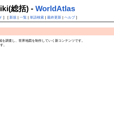
(総括) -
WorldAtlas
ド
] [
新規
|
一覧
|
単語検索
|
最終更新
|
ヘルプ
]
海域を調査し、世界地図を制作していく新コンテンツです。
ます。