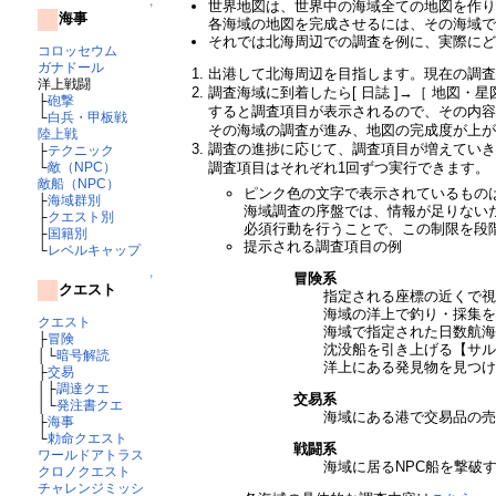
世界地図は、世界中の海域全ての地図を作
↑
海事
各海域の地図を完成させるには、その海域
それでは北海周辺での調査を例に、実際に
コロッセウム
ガナドール
出港して北海周辺を目指します。現在の調
洋上戦闘
調査海域に到着したら[ 日誌 ]→［ 地図・
├
砲撃
すると調査項目が表示されるので、その内
└
白兵・甲板戦
その海域の調査が進み、地図の完成度が上
陸上戦
調査の進捗に応じて、調査項目が増えてい
├
テクニック
調査項目はそれぞれ1回ずつ実行できます。
└
敵（NPC）
敵船（NPC）
ピンク色の文字で表示されているものは
├
海域群別
海域調査の序盤では、情報が足りない
├
クエスト別
必須行動を行うことで、この制限を段
├
国籍別
提示される調査項目の例
└
レベルキャップ
冒険系
↑
クエスト
指定される座標の近くで
海域の洋上で釣り・採集
クエスト
海域で指定された日数航
├
冒険
沈没船を引き上げる【サ
│└
暗号解読
洋上にある発見物を見つ
├
交易
│├
調達クエ
交易系
│└
発注書クエ
海域にある港で交易品の
├
海事
└
勅命クエスト
戦闘系
ワールドアトラス
海域に居るNPC船を撃破
クロノクエスト
チャレンジミッシ