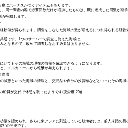
行度にボーナスがつくアイテムもあります。
ち、同一調査内容で必要回数だけが増加したものは、既に達成した回数が継
地図が完成します。
す。
経験値が得られます。調査をこなした海域の数が増えるにつれ得られる経験
共通です。1つのサーバーで調査し終えた海域は、
済みとなるので、改めて調査しなおす必要はありません。
こにいてもその海域の現在の情報を確認できるようになります。
ると、メルカトールから報酬が与えられます。
次
参照
波の状態といった海域の情報と、交易品や自分の投資額などといったその海域
船員が交代で休憩を取ったようです(疲労度-20))
の功績を認められ、さらに東アジアに到達している航海者には、前人未踏の目
航路”の開発です。