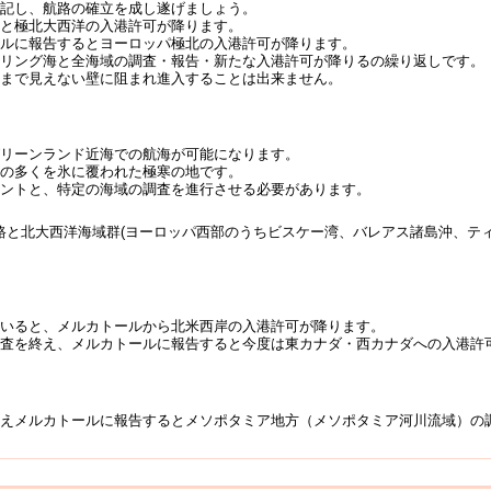
を記し、航路の確立を成し遂げましょう。
ると極北大西洋の入港許可が降ります。
ールに報告するとヨーロッパ極北の入港許可が降ります。
ーリング海と全海域の調査・報告・新たな入港許可が降りるの繰り返しです。
るまで見えない壁に阻まれ進入することは出来ません。
グリーンランド近海での航海が可能になります。
地の多くを氷に覆われた極寒の地です。
ベントと、特定の海域の調査を進行させる必要があります。
路と北大西洋海域群(ヨーロッパ西部のうちビスケー湾、バレアス諸島沖、テ
ていると、メルカトールから北米西岸の入港許可が降ります。
調査を終え、メルカトールに報告すると今度は東カナダ・西カナダへの入港許
終えメルカトールに報告するとメソポタミア地方（メソポタミア河川流域）の