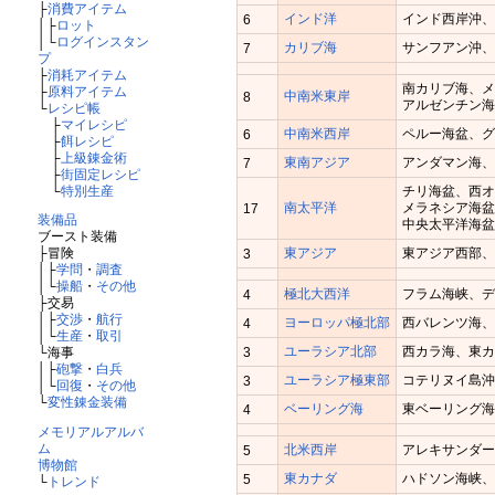
├
消費アイテム
インド洋
インド西岸沖
6
│├
ロット
│└
ログインスタン
カリブ海
サンフアン沖
7
プ
├
消耗アイテム
南カリブ海、
├
原料アイテム
中南米東岸
8
アルゼンチン
└
レシピ帳
├
マイレシピ
中南米西岸
ペルー海盆、
6
├
餌レシピ
├
上級錬金術
東南アジア
アンダマン海
7
├
街固定レシピ
└
特別生産
チリ海盆、西
南太平洋
メラネシア海
17
装備品
中央太平洋海
ブースト装備
東アジア
東アジア西部
├冒険
3
│├
学問
・
調査
│└
操船
・
その他
極北大西洋
フラム海峡、
4
├交易
│├
交渉
・
航行
ヨーロッパ極北部
西バレンツ海
4
│└
生産
・
取引
ユーラシア北部
西カラ海、東
3
└海事
│├
砲撃
・
白兵
ユーラシア極東部
コテリヌイ島
3
│└
回復
・
その他
└
変性錬金装備
ベーリング海
東ベーリング
4
メモリアルアルバ
ム
北米西岸
アレキサンダ
5
博物館
東カナダ
ハドソン海峡
5
└
トレンド