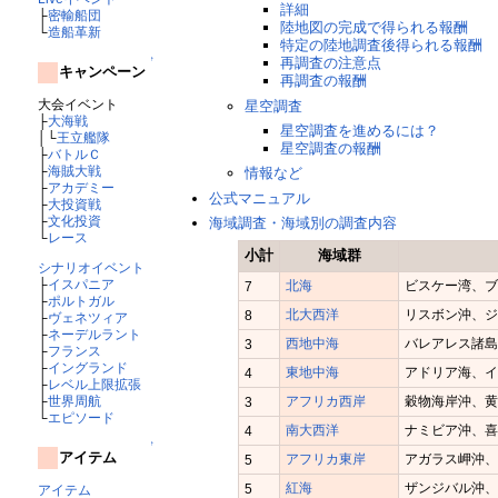
詳細
├
密輸船団
陸地図の完成で得られる報酬
└
造船革新
特定の陸地調査後得られる報酬
↑
再調査の注意点
キャンペーン
再調査の報酬
大会イベント
星空調査
├
大海戦
星空調査を進めるには？
│└
王立艦隊
星空調査の報酬
├
バトルＣ
├
海賊大戦
情報など
├
アカデミー
公式マニュアル
├
大投資戦
├
文化投資
海域調査・海域別の調査内容
└
レース
小計
海域群
シナリオイベント
├
イスパニア
北海
ビスケー湾、
7
├
ポルトガル
北大西洋
リスボン沖、
8
├
ヴェネツィア
├
ネーデルラント
西地中海
バレアレス諸
3
├
フランス
├
イングランド
東地中海
アドリア海、
4
├
レベル上限拡張
├
世界周航
アフリカ西岸
穀物海岸沖、
3
└
エピソード
南大西洋
ナミビア沖、
4
↑
アイテム
アフリカ東岸
アガラス岬沖
5
紅海
ザンジバル沖
5
アイテム