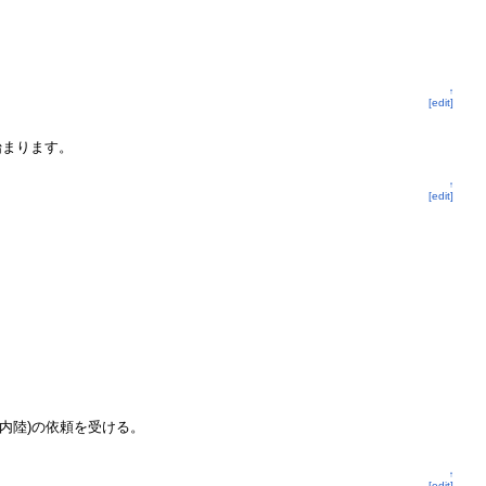
↑
[edit]
始まります。
↑
[edit]
内陸)の依頼を受ける。
↑
[edit]