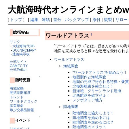
大航海時代オンラインまとめwiki
[
トップ
] [
編集
|
凍結
|
差分
|
バックアップ
|
添付
|
複製
|
リロー
総括Wiki
ワールドアトラス
†
リンク
“ワールドアトラス”とは、皆さんが各々の
├
大航海時代DB
├
DOLNPCMAP*
地図を完成させると様々な恩恵を受けられ
└
連絡掲示板
ワールドアトラス
公式サイト
海域調査
GAMECITY
公式Twitter
“ワールドアトラス”を始めよう！
地図製作と海域調査
↑
随時更新
地図の完成で得られる特典・褒賞
北極海航路を確立せよ！
海域変動
新海域 グリーンランド近海
開拓港開拓度
北西航路を確立せよ！
トレンド
メソポタミア地方
ワールドクロック
産業革命
陸地調査
希少交易品情報
陸地調査に協力しよう！
陸地調査を始めるには
↑
イベント
陸地調査を進めるには？
陸地調査のメリット
Liveイベント