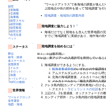
“ワールドアトラス”で各海域の調査が進ん
副官
上陸地点や街の郊外を巡って“陸地調査”を行
├
冒険職
├
交易職
陸地調査・地域別の調査内容
├
海事職
├
副官スキル
├
副官回航
†
陸地調査に協力しよう！
├
副官船長
├
副官仕官
海域だけでなく陸地をも含んだ世界地図の完
└
自宅生産
すでに“海域調査”に実績があり、地中海の街
ペット
↑
†
陸地調査を始めるには
ステータス
爵位
※ⅰ、ⅱは順不同。
称号・師弟
※ⅳは、東アジアへの入港許可を所持しているこ
各ステータス
状態異常
海域調査ができるようにする。
├
イルカ
航海者養成学校
のいずれかの中級課程
├
タロット
アムステルダムのメルカトールから呼び
├
加護
北海の海域調査後、メルカトールに報
├
ハイレディン
メルカトールから「極北大西洋の入港
└
NPCの救助
クレタ島内陸(カンディア郊外奥地)へ行ける
↑
クエスト：
ラビュリントスの伝説
をク
世界情報
上記の1、2を達成後、オックスフォードの
カンディア郊外・クレタ島内陸の陸地調査
ワールドクロック
皇帝選挙
地図・海域