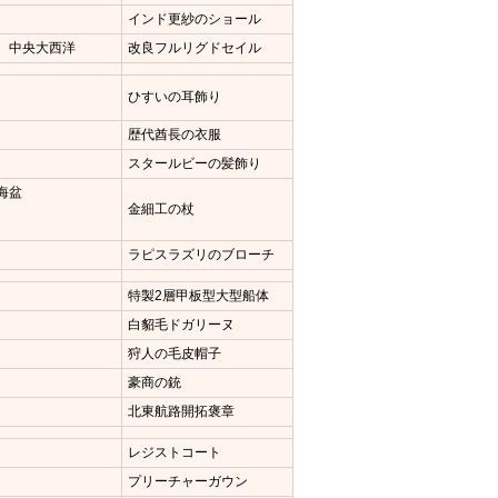
インド更紗のショール
、中央大西洋
改良フルリグドセイル
ひすいの耳飾り
歴代酋長の衣服
スタールビーの髪飾り
海盆
金細工の杖
ラピスラズリのブローチ
特製2層甲板型大型船体
白貂毛ドガリーヌ
狩人の毛皮帽子
豪商の銃
北東航路開拓褒章
レジストコート
プリーチャーガウン