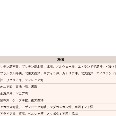
海域
ブリテン島南部、ブリテン島北部、北海、ノルウェー海、ユトランド半島沖、バルト
ジブラルタル海峡、北東大西洋、マディラ沖、カナリア沖、北大西洋、アイスランド
島沖、リグリア海、ティレニア海
イオニア海、東地中海、黒海
黄金海岸沖、ギニア湾
喜望峰沖、ケープ海盆、南大西洋
、アガラス海盆、モザンビーク海峡、マダガスカル沖、南西インド洋
、アラビア海、紅海、ペルシャ湾、メソポタミア河川流域